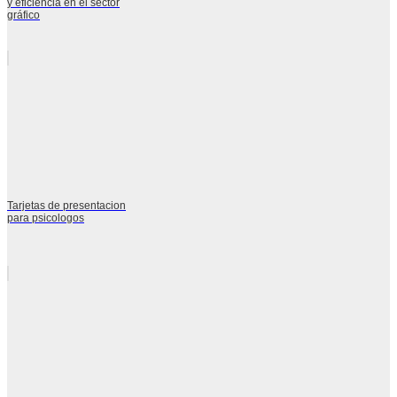
y eficiencia en el sector
gráfico
Tarjetas de presentacion
para psicologos