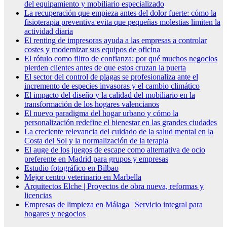
del equipamiento y mobiliario especializado
La recuperación que empieza antes del dolor fuerte: cómo la
fisioterapia preventiva evita que pequeñas molestias limiten la
actividad diaria
El renting de impresoras ayuda a las empresas a controlar
costes y modernizar sus equipos de oficina
El rótulo como filtro de confianza: por qué muchos negocios
pierden clientes antes de que estos cruzan la puerta
El sector del control de plagas se profesionaliza ante el
incremento de especies invasoras y el cambio climático
El impacto del diseño y la calidad del mobiliario en la
transformación de los hogares valencianos
El nuevo paradigma del hogar urbano y cómo la
personalización redefine el bienestar en las grandes ciudades
La creciente relevancia del cuidado de la salud mental en la
Costa del Sol y la normalización de la terapia
El auge de los juegos de escape como alternativa de ocio
preferente en Madrid para grupos y empresas
Estudio fotográfico en Bilbao
Mejor centro veterinario en Marbella
Arquitectos Elche | Proyectos de obra nueva, reformas y
licencias
Empresas de limpieza en Málaga | Servicio integral para
hogares y negocios