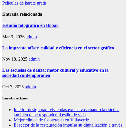
Peliculas de karate gratis
de
entradas
Entrada relacionada
Estudio fotográfico en Bilbao
Mar 9, 2026
admin
La imprenta offset: calidad y eficiencia en el sector gráfico
Nov 18, 2025
admin
Las escuelas de danza: motor cultural y educativo en la
sociedad contemporánea
Oct 7, 2025
admin
Entradas recientes
Interior design para viviendas exclusivas cuando la estética
también debe responder al estilo de vida
Mejor clínica de fisioterapia en Villaverde
El sector de la restauración impulsa su digitalización a través