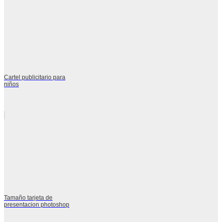
Cartel publicitario para
niños
Tamaño tarjeta de
presentacion photoshop