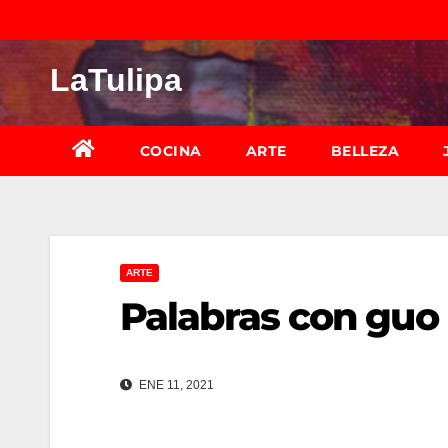
Saltar
al
LaTulipa
contenido
COCINA
ARTE
BELLEZA
ARTE
Palabras con guo
ENE 11, 2021