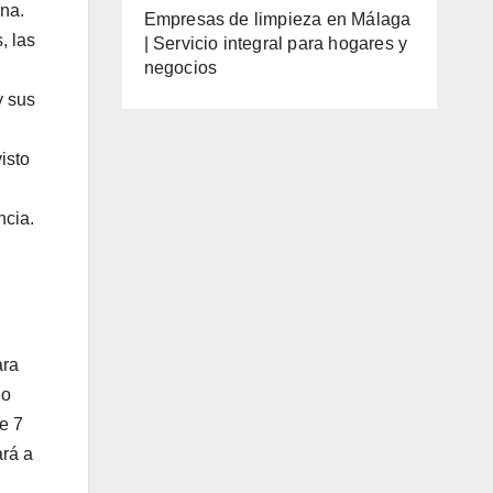
ana.
Empresas de limpieza en Málaga
, las
| Servicio integral para hogares y
negocios
y sus
isto
ncia.
ara
lo
e 7
ará a