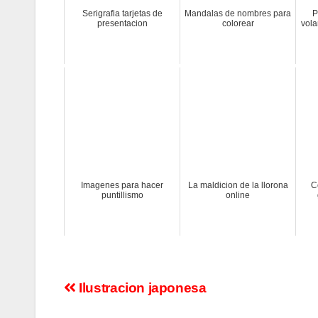
Serigrafia tarjetas de
Mandalas de nombres para
P
presentacion
colorear
vola
Imagenes para hacer
La maldicion de la llorona
C
puntillismo
online
Navegación
Ilustracion japonesa