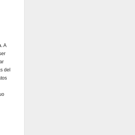
a. A
ser
ar
as del
atos
l
uo