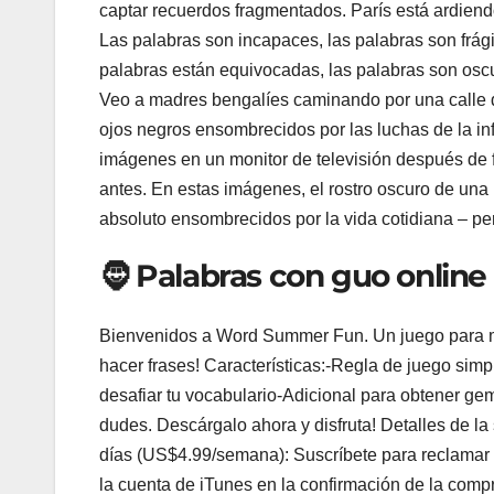
captar recuerdos fragmentados. París está ardiend
Las palabras son incapaces, las palabras son frág
palabras están equivocadas, las palabras son osc
Veo a madres bengalíes caminando por una calle de
ojos negros ensombrecidos por las luchas de la i
imágenes en un monitor de televisión después de f
antes. En estas imágenes, el rostro oscuro de una
absoluto ensombrecidos por la vida cotidiana – pero
🧔 Palabras con guo online
Bienvenidos a Word Summer Fun. Un juego para mos
hacer frases! Características:-Regla de juego simp
desafiar tu vocabulario-Adicional para obtener gem
dudes. Descárgalo ahora y disfruta! Detalles de l
días (US$4.99/semana): Suscríbete para reclamar lo
la cuenta de iTunes en la confirmación de la com