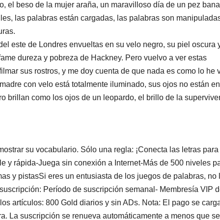
o, el beso de la mujer araña, un maravilloso día de un pez ban
iles, las palabras están cargadas, las palabras son manipuladas
uras.
l este de Londres envueltas en su velo negro, su piel oscura 
nfame dureza y pobreza de Hackney. Pero vuelvo a ver estas
ilmar sus rostros, y me doy cuenta de que nada es como lo he v
 madre con velo está totalmente iluminado, sus ojos no están en
 brillan como los ojos de un leopardo, el brillo de la supervive
trar su vocabulario. Sólo una regla: ¡Conecta las letras para
le y rápida-Juega sin conexión a Internet-Más de 500 niveles p
as y pistasSi eres un entusiasta de los juegos de palabras, no 
a suscripción: Período de suscripción semanal- Membresía VIP d
s artículos: 800 Gold diarios y sin ADs. Nota: El pago se carg
pra. La suscripción se renueva automáticamente a menos que se