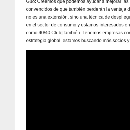
Guo: Creemos que podemos ayudar a mejorar las e
convencidos de que también perderán la ventaja dom
no es una extensión, sino una técnica de desplie
en el sector de consumo y estamos interesados en 
como 40/40 Club] también. Tenemos empresas conju
estrategia global, estamos buscando más socios y