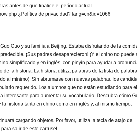
as antes de que finalice el período actual.
how.php ¿Política de privacidad? lang=cn&id=1066
de Guo Guo y su familia a Beijing. Estaba disfrutando de la comid
mpredecible. ¡Sus padres desaparecieron! ¡Y el chino no puede 
hino simplificado y en inglés, con pinyin para ayudar a pronunci
de la historia. La historia utiliza palabras de la lista de palabr
do al mínimo). Sin abrumarse con nuevas palabras, los candid
bulario requerido. Los alumnos que no están estudiando para e
a interesante para aumentar su vocabulario. Descubra cómo G
 la historia tanto en chino como en inglés y, al mismo tiempo,
tinuará cargando objetos. Por favor, utiliza la tecla de atajo de
 para salir de este carrusel.