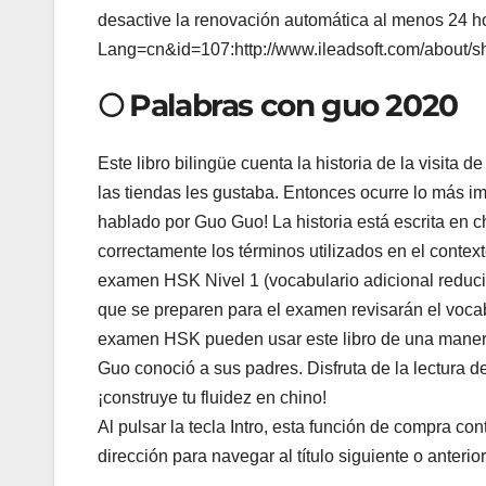
desactive la renovación automática al menos 24 hor
Lang=cn&id=107:http://www.ileadsoft.com/about/s
🌕 Palabras con guo 2020
Este libro bilingüe cuenta la historia de la visita 
las tiendas les gustaba. Entonces ocurre lo más i
hablado por Guo Guo! La historia está escrita en c
correctamente los términos utilizados en el contexto 
examen HSK Nivel 1 (vocabulario adicional reduci
que se preparen para el examen revisarán el voca
examen HSK pueden usar este libro de una maner
Guo conoció a sus padres. Disfruta de la lectura de
¡construye tu fluidez en chino!
Al pulsar la tecla Intro, esta función de compra con
dirección para navegar al título siguiente o anterior