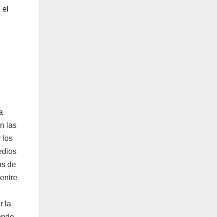
 el
a
n las
 los
edios
os de
 entre
r la
pende