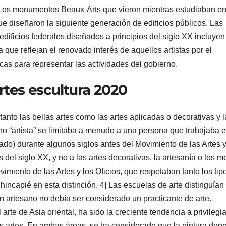
. Los monumentos Beaux-Arts que vieron mientras estudiaban en
 que diseñaron la siguiente generación de edificios públicos. Las
edificios federales diseñados a principios del siglo XX incluyen
 que reflejan el renovado interés de aquellos artistas por el
icas para representar las actividades del gobierno.
artes escultura 2020
tanto las bellas artes como las artes aplicadas o decorativas y l
no “artista” se limitaba a menudo a una persona que trabajaba e
abado) durante algunos siglos antes del Movimiento de las Artes y
s del siglo XX, y no a las artes decorativas, la artesanía o los m
vimiento de las Artes y los Oficios, que respetaban tanto los tip
incapié en esta distinción. 4] Las escuelas de arte distinguían
 un artesano no debía ser considerado un practicante de arte.
arte de Asia oriental, ha sido la creciente tendencia a privilegia
ras artes. En ambas áreas, se ha considerado que la pintura de