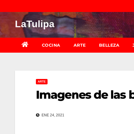
Saltar
al
LaTulipa
contenido
COCINA
ARTE
BELLEZA
ARTE
Imagenes de las b
ENE 24, 2021