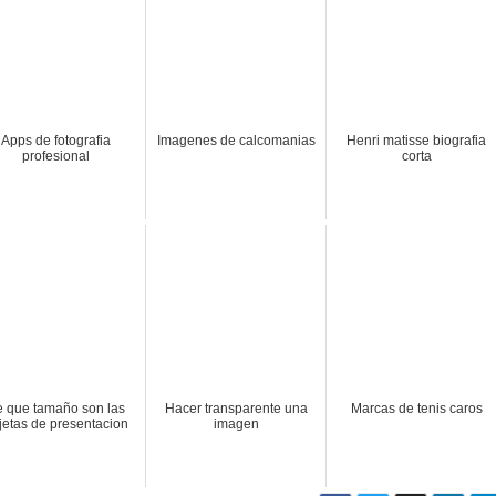
Apps de fotografia
Imagenes de calcomanias
Henri matisse biografia
profesional
corta
 que tamaño son las
Hacer transparente una
Marcas de tenis caros
rjetas de presentacion
imagen