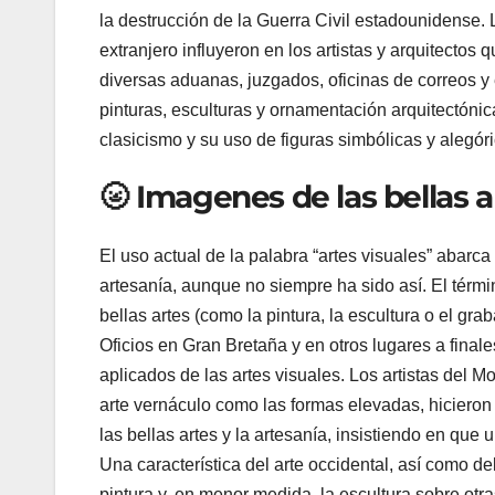
la destrucción de la Guerra Civil estadounidense
extranjero influyeron en los artistas y arquitectos
diversas aduanas, juzgados, oficinas de correos y 
pinturas, esculturas y ornamentación arquitectónica
clasicismo y su uso de figuras simbólicas y alegór
🌝 Imagenes de las bellas 
El uso actual de la palabra “artes visuales” abarca 
artesanía, aunque no siempre ha sido así. El térmi
bellas artes (como la pintura, la escultura o el gr
Oficios en Gran Bretaña y en otros lugares a finale
aplicados de las artes visuales. Los artistas del Mo
arte vernáculo como las formas elevadas, hicieron h
las bellas artes y la artesanía, insistiendo en que
Una característica del arte occidental, así como del 
pintura y, en menor medida, la escultura sobre ot