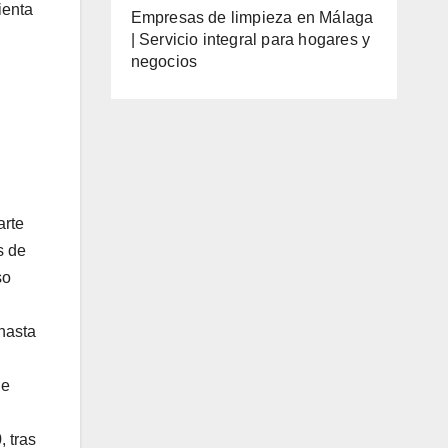
ienta
Empresas de limpieza en Málaga
| Servicio integral para hogares y
negocios
,
arte
s de
so
 hasta
le
 tras