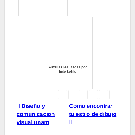
Pinturas realizadas por
frida kahlo
Navegación
Diseño y
Como encontrar
comunicacion
tu estilo de dibujo
de
visual unam
entradas