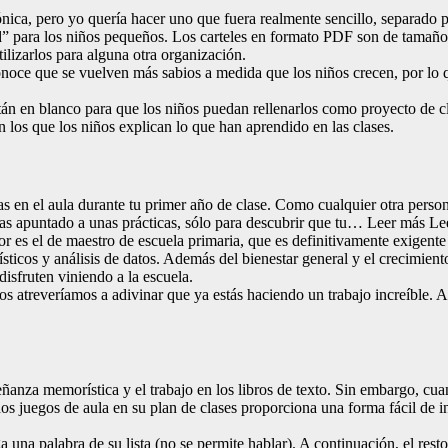
rónica, pero yo quería hacer uno que fuera realmente sencillo, separado
d” para los niños pequeños. Los carteles en formato PDF son de tamaño A
ilizarlos para alguna otra organización.
noce que se vuelven más sabios a medida que los niños crecen, por lo 
tán en blanco para que los niños puedan rellenarlos como proyecto de 
 los que los niños explican lo que han aprendido en las clases.
as en el aula durante tu primer año de clase. Como cualquier otra perso
yas apuntado a unas prácticas, sólo para descubrir que tu… Leer más L
s el de maestro de escuela primaria, que es definitivamente exigente a
ísticos y análisis de datos. Además del bienestar general y el crecimient
isfruten viniendo a la escuela.
os atreveríamos a adivinar que ya estás haciendo un trabajo increíble. 
anza memorística y el trabajo en los libros de texto. Sin embargo, cuand
os juegos de aula en su plan de clases proporciona una forma fácil de i
una palabra de su lista (no se permite hablar). A continuación, el resto