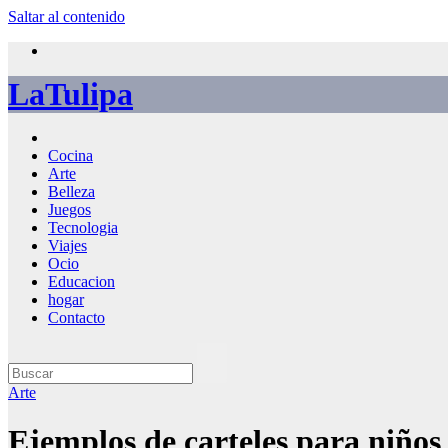
Saltar al contenido
LaTulipa
Cocina
Arte
Belleza
Juegos
Tecnologia
Viajes
Ocio
Educacion
hogar
Contacto
Arte
Ejemplos de carteles para niños