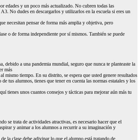
 por edades y un poco más actualizado. No cubren todas las
3. No dudes en descargarlos y utilizarlos en la escuela si eres un
que necesitan pensar de forma más amplia y objetiva, pero
clase o de forma independiente por sí mismos. También se puede
na, debido a una pandemia mundial, seguro que nunca te planteaste la
eer más
l mismo tiempo. En su distrito, se espera que usted genere resultados
o de tus alumnos, tienes que tener en cuenta las normas estatales y los
Aquí tienes unos cuantos consejos y tácticas para mejorar aún más tu
o se trata de actividades atractivas, es necesario hacer que el
nspirar y animar a los alumnos a recurrir a su imaginación y
 de la clase debe adivinar lo que el alumno está tratando de