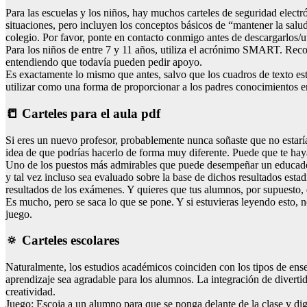
Para las escuelas y los niños, hay muchos carteles de seguridad elect
situaciones, pero incluyen los conceptos básicos de “mantener la salu
colegio. Por favor, ponte en contacto conmigo antes de descargarlos/ut
Para los niños de entre 7 y 11 años, utiliza el acrónimo SMART. Reco
entendiendo que todavía pueden pedir apoyo.
Es exactamente lo mismo que antes, salvo que los cuadros de texto es
utilizar como una forma de proporcionar a los padres conocimientos en
📒 Carteles para el aula pdf
Si eres un nuevo profesor, probablemente nunca soñaste que no estarí
idea de que podrías hacerlo de forma muy diferente. Puede que te ha
Uno de los puestos más admirables que puede desempeñar un educador e
y tal vez incluso sea evaluado sobre la base de dichos resultados estad
resultados de los exámenes. Y quieres que tus alumnos, por supuesto, d
Es mucho, pero se saca lo que se pone. Y si estuvieras leyendo esto, n
juego.
🔅 Carteles escolares
Naturalmente, los estudios académicos coinciden con los tipos de enseñ
aprendizaje sea agradable para los alumnos. La integración de divertid
creatividad.
Juego: Escoja a un alumno para que se ponga delante de la clase y diga 