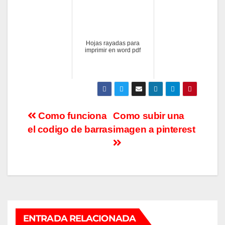
Hojas rayadas para
imprimir en word pdf
Navegación
Como funciona
Como subir una
el codigo de barras
imagen a pinterest
de
entradas
ENTRADA RELACIONADA