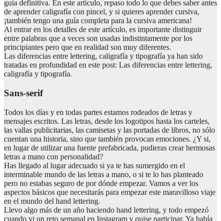
guía definitiva. En este artículo, repaso todo lo que debes saber antes
de aprender caligrafía con pincel, y si quieres aprender cursiva,
¡también tengo una guía completa para la cursiva americana!
Al entrar en los detalles de este artículo, es importante distinguir
entre palabras que a veces son usadas indistintamente por los
principiantes pero que en realidad son muy diferentes.
Las diferencias entre lettering, caligrafía y tipografía ya han sido
tratadas en profundidad en este post: Las diferencias entre lettering,
caligrafía y tipografía.
Sans-serif
Todos los días y en todas partes estamos rodeados de letras y
mensajes escritos. Las letras, desde los logotipos hasta los carteles,
las vallas publicitarias, las camisetas y las portadas de libros, no sólo
cuentan una historia, sino que también provocan emociones. ¿Y si,
en lugar de utilizar una fuente prefabricada, pudieras crear hermosas
letras a mano con personalidad?
Has llegado al lugar adecuado si ya te has sumergido en el
interminable mundo de las letras a mano, o si te lo has planteado
pero no estabas seguro de por dónde empezar. Vamos a ver los
aspectos básicos que necesitarás para empezar este maravilloso viaje
en el mundo del hand lettering.
Llevo algo más de un año haciendo hand lettering, y todo empezó
cuando vi un reto semanal en Instagram y quise participar. Ya había