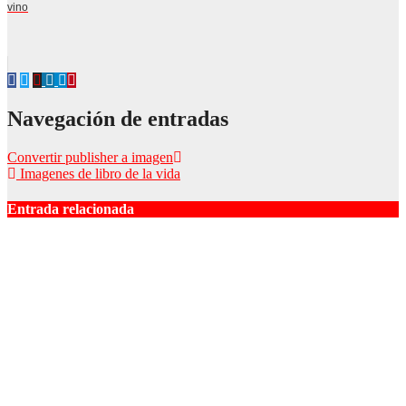
vino
Navegación de entradas
Convertir publisher a imagen
Imagenes de libro de la vida
Entrada relacionada
Estudio fotográfico en Bilbao
Mar 9, 2026
admin
La imprenta offset: calidad y eficiencia en el sector gráfico
Nov 18, 2025
admin
Las escuelas de danza: motor cultural y educativo en la
sociedad contemporánea