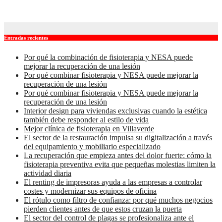
Oct 7, 2025
admin
Entradas recientes
Por qué la combinación de fisioterapia y NESA puede
mejorar la recuperación de una lesión
Por qué combinar fisioterapia y NESA puede mejorar la
recuperación de una lesión
Por qué combinar fisioterapia y NESA puede mejorar la
recuperación de una lesión
Interior design para viviendas exclusivas cuando la estética
también debe responder al estilo de vida
Mejor clínica de fisioterapia en Villaverde
El sector de la restauración impulsa su digitalización a través
del equipamiento y mobiliario especializado
La recuperación que empieza antes del dolor fuerte: cómo la
fisioterapia preventiva evita que pequeñas molestias limiten la
actividad diaria
El renting de impresoras ayuda a las empresas a controlar
costes y modernizar sus equipos de oficina
El rótulo como filtro de confianza: por qué muchos negocios
pierden clientes antes de que estos cruzan la puerta
El sector del control de plagas se profesionaliza ante el