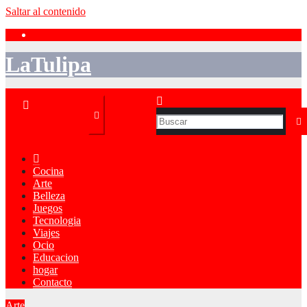
Saltar al contenido
LaTulipa
Cocina
Arte
Belleza
Juegos
Tecnologia
Viajes
Ocio
Educacion
hogar
Contacto
Arte