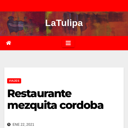
Saltar
al
LaTulipa
contenido
VIAJES
Restaurante
mezquita cordoba
ENE 22, 2021