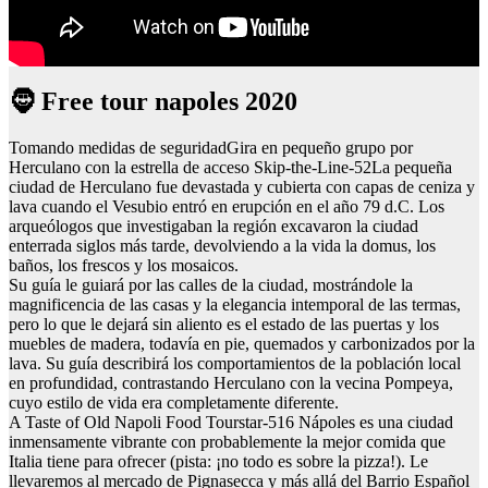
🧔 Free tour napoles 2020
Tomando medidas de seguridadGira en pequeño grupo por
Herculano con la estrella de acceso Skip-the-Line-52La pequeña
ciudad de Herculano fue devastada y cubierta con capas de ceniza y
lava cuando el Vesubio entró en erupción en el año 79 d.C. Los
arqueólogos que investigaban la región excavaron la ciudad
enterrada siglos más tarde, devolviendo a la vida la domus, los
baños, los frescos y los mosaicos.
Su guía le guiará por las calles de la ciudad, mostrándole la
magnificencia de las casas y la elegancia intemporal de las termas,
pero lo que le dejará sin aliento es el estado de las puertas y los
muebles de madera, todavía en pie, quemados y carbonizados por la
lava. Su guía describirá los comportamientos de la población local
en profundidad, contrastando Herculano con la vecina Pompeya,
cuyo estilo de vida era completamente diferente.
A Taste of Old Napoli Food Tourstar-516 Nápoles es una ciudad
inmensamente vibrante con probablemente la mejor comida que
Italia tiene para ofrecer (pista: ¡no todo es sobre la pizza!). Le
llevaremos al mercado de Pignasecca y más allá del Barrio Español