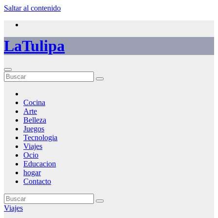
Saltar al contenido
LaTulipa
Cocina
Arte
Belleza
Juegos
Tecnologia
Viajes
Ocio
Educacion
hogar
Contacto
Viajes