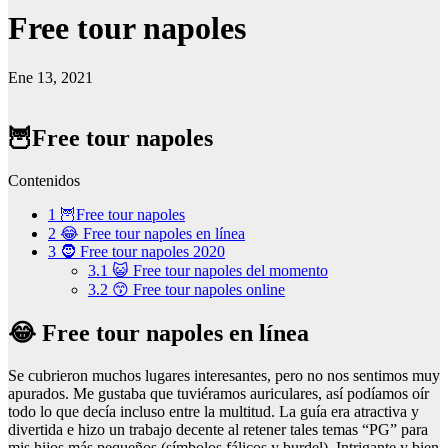
Free tour napoles
Ene 13, 2021
🦉Free tour napoles
Contenidos
1
🦉Free tour napoles
2
😂 Free tour napoles en línea
3
🧔 Free tour napoles 2020
3.1
😺 Free tour napoles del momento
3.2
😙 Free tour napoles online
😂 Free tour napoles en línea
Se cubrieron muchos lugares interesantes, pero no nos sentimos muy
apurados. Me gustaba que tuviéramos auriculares, así podíamos oír
todo lo que decía incluso entre la multitud. La guía era atractiva y
divertida e hizo un trabajo decente al retener tales temas “PG” para
mis hijos más pequeños (símbolos fálicos y burdel). Intrigante y bien