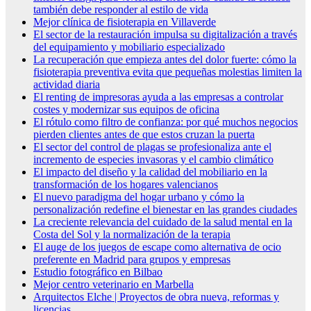
también debe responder al estilo de vida
Mejor clínica de fisioterapia en Villaverde
El sector de la restauración impulsa su digitalización a través
del equipamiento y mobiliario especializado
La recuperación que empieza antes del dolor fuerte: cómo la
fisioterapia preventiva evita que pequeñas molestias limiten la
actividad diaria
El renting de impresoras ayuda a las empresas a controlar
costes y modernizar sus equipos de oficina
El rótulo como filtro de confianza: por qué muchos negocios
pierden clientes antes de que estos cruzan la puerta
El sector del control de plagas se profesionaliza ante el
incremento de especies invasoras y el cambio climático
El impacto del diseño y la calidad del mobiliario en la
transformación de los hogares valencianos
El nuevo paradigma del hogar urbano y cómo la
personalización redefine el bienestar en las grandes ciudades
La creciente relevancia del cuidado de la salud mental en la
Costa del Sol y la normalización de la terapia
El auge de los juegos de escape como alternativa de ocio
preferente en Madrid para grupos y empresas
Estudio fotográfico en Bilbao
Mejor centro veterinario en Marbella
Arquitectos Elche | Proyectos de obra nueva, reformas y
licencias