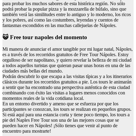
para probar los muchos sabores de esta histórica región. No sólo
podrá probar la popular pizza y la mozzarella de búfalo, sino que
también verá las similitudes entre lo antiguo y lo moderno, los ricos
y los pobres, así como las costumbres, leyendas y cuentos de
fantasmas escondidos en las muchas callejuelas de Nápoles.
😺 Free tour napoles del momento
Mi manera de anunciar el amor tangible por mi lugar natal, Nápoles,
es a través de los recorridos gratuitos de Free Tour Nápoles. Estoy
orgulloso de ser napolitano, y quiero revelar la belleza de mi ciudad
a todos aquellos turistas que quieran pasar unas horas en una de las
ciudades más bellas del mundo.
Podrán descubrir lo que escapa a las visitas típicas y a los itinerarios
clásicos durante los recorridos gratuitos a pie. Los tours le animarán
a sentir que ha encontrado una perspectiva auténtica de esta ciudad
combinando con éxito las visitas a lugares menos conocidos con
momentos reales de la vida cotidiana local.
En un entorno divertido y ameno que se esfuerza por que los
participantes se conozcan, los tours se realizan en pequeños grupos.
Si está aquí para una estancia corta y tiene poco tiempo, los tours a
pie del Naples Free Tour son una de las mejores cosas que se
pueden hacer en Nápoles! ¡Sólo tienes que venir al punto de
encuentro para mostrarte!