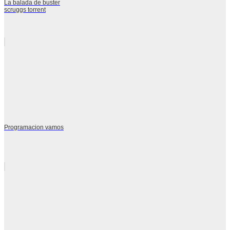
La balada de buster
scruggs torrent
Programacion vamos