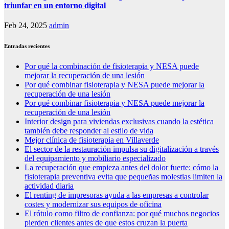
triunfar en un entorno digital
Feb 24, 2025
admin
Entradas recientes
Por qué la combinación de fisioterapia y NESA puede
mejorar la recuperación de una lesión
Por qué combinar fisioterapia y NESA puede mejorar la
recuperación de una lesión
Por qué combinar fisioterapia y NESA puede mejorar la
recuperación de una lesión
Interior design para viviendas exclusivas cuando la estética
también debe responder al estilo de vida
Mejor clínica de fisioterapia en Villaverde
El sector de la restauración impulsa su digitalización a través
del equipamiento y mobiliario especializado
La recuperación que empieza antes del dolor fuerte: cómo la
fisioterapia preventiva evita que pequeñas molestias limiten la
actividad diaria
El renting de impresoras ayuda a las empresas a controlar
costes y modernizar sus equipos de oficina
El rótulo como filtro de confianza: por qué muchos negocios
pierden clientes antes de que estos cruzan la puerta