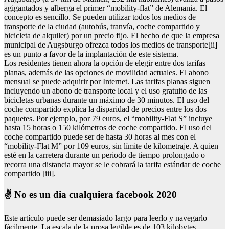
agigantados y alberga el primer “mobility-flat” de Alemania. El
concepto es sencillo. Se pueden utilizar todos los medios de
transporte de la ciudad (autobús, tranvía, coche compartido y
bicicleta de alquiler) por un precio fijo. El hecho de que la empresa
municipal de Augsburgo ofrezca todos los medios de transporte[ii]
es un punto a favor de la implantación de este sistema.
Los residentes tienen ahora la opción de elegir entre dos tarifas
planas, además de las opciones de movilidad actuales. El abono
mensual se puede adquirir por Internet. Las tarifas planas siguen
incluyendo un abono de transporte local y el uso gratuito de las
bicicletas urbanas durante un máximo de 30 minutos. El uso del
coche compartido explica la disparidad de precios entre los dos
paquetes. Por ejemplo, por 79 euros, el “mobility-Flat S” incluye
hasta 15 horas o 150 kilómetros de coche compartido. El uso del
coche compartido puede ser de hasta 30 horas al mes con el
“mobility-Flat M” por 109 euros, sin límite de kilometraje. A quien
esté en la carretera durante un periodo de tiempo prolongado o
recorra una distancia mayor se le cobrará la tarifa estándar de coche
compartido [iii].
✌️ No es un dia cualquiera facebook 2020
Este artículo puede ser demasiado largo para leerlo y navegarlo
fácilmente. La escala de la prosa legible es de 103 kilobytes.