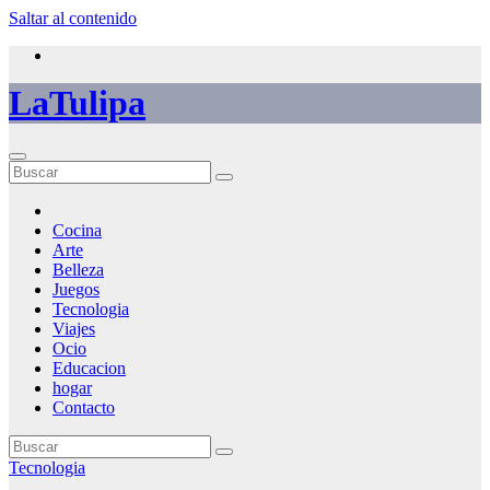
Saltar al contenido
LaTulipa
Cocina
Arte
Belleza
Juegos
Tecnologia
Viajes
Ocio
Educacion
hogar
Contacto
Tecnologia