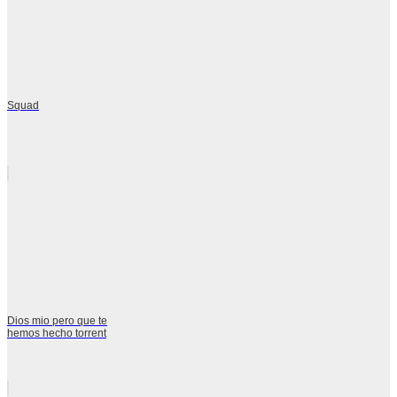
Squad
Dios mio pero que te
hemos hecho torrent