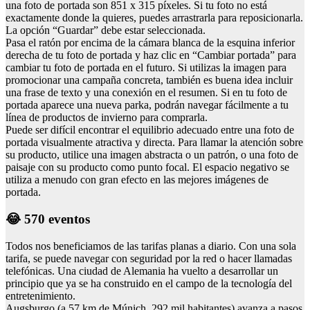
una foto de portada son 851 x 315 píxeles. Si tu foto no está
exactamente donde la quieres, puedes arrastrarla para reposicionarla.
La opción “Guardar” debe estar seleccionada.
Pasa el ratón por encima de la cámara blanca de la esquina inferior
derecha de tu foto de portada y haz clic en “Cambiar portada” para
cambiar tu foto de portada en el futuro. Si utilizas la imagen para
promocionar una campaña concreta, también es buena idea incluir
una frase de texto y una conexión en el resumen. Si en tu foto de
portada aparece una nueva parka, podrán navegar fácilmente a tu
línea de productos de invierno para comprarla.
Puede ser difícil encontrar el equilibrio adecuado entre una foto de
portada visualmente atractiva y directa. Para llamar la atención sobre
su producto, utilice una imagen abstracta o un patrón, o una foto de
paisaje con su producto como punto focal. El espacio negativo se
utiliza a menudo con gran efecto en las mejores imágenes de
portada.
😂 570 eventos
Todos nos beneficiamos de las tarifas planas a diario. Con una sola
tarifa, se puede navegar con seguridad por la red o hacer llamadas
telefónicas. Una ciudad de Alemania ha vuelto a desarrollar un
principio que ya se ha construido en el campo de la tecnología del
entretenimiento.
Augsburgo (a 57 km de Múnich, 292 mil habitantes) avanza a pasos