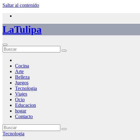
Saltar al contenido
LaTulipa
Cocina
Arte
Belleza
Juegos
Tecnologia
Viajes
Ocio
Educacion
hogar
Contacto
Tecnologia