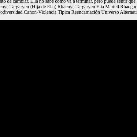
nto de cambiar. Ella no sabe cómo va a terminar, pero puede sentir que l
nys Targaryen (Hija de Elia) Rhaenys Targaryen Elia Martell Rhaegar 
odiversidad Canon-Violencia Típica Reencarnación Universo Alternat