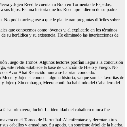
ue Meera y Jojen Reed le cuentan a Bran en Tormenta de Espadas,
 a sus hijos. Es una historia que los Reed aprendieron de su padre
a. No podía arriesgarse a que le plantearan preguntas difíciles sobre
ajes que conocemos como jóvenes y, al explicarlo en los términos
de su heráldica y su existencia. He eliminado las interjecciones de
sión Juego de Tronos. Algunos lectores podrían llegar a la conclusión
argo, este relato establece la base de Canción de Hielo y Fuego. No
ido o a Azor Ahai Renacido nunca se habrían conocido.
Meera y Jojen si conocen alguna historia, ya que son las favoritas de
ra y Jojen). Sin embargo, Meera continúa hablando del Caballero del
.
a falsa primavera, luchó. La identidad del caballero nunca fue
mavera en el Torneo de Harrenhal. Al enfrentarse y derrotar a tres
 sus caballos y armaduras. Su apodo, un sonriente árbol de la hierba,