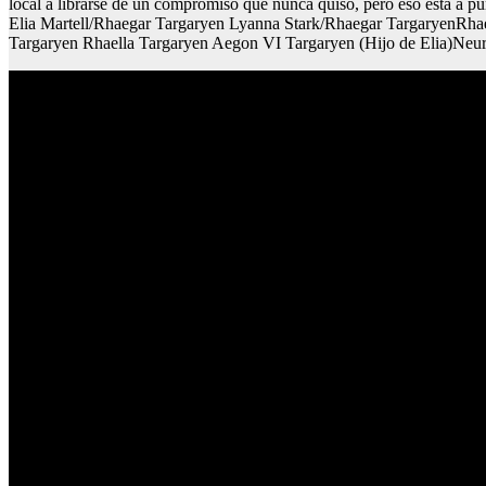
local a librarse de un compromiso que nunca quiso, pero eso está a pu
Elia Martell/Rhaegar Targaryen Lyanna Stark/Rhaegar TargaryenRhae
Targaryen Rhaella Targaryen Aegon VI Targaryen (Hijo de Elia)Neur