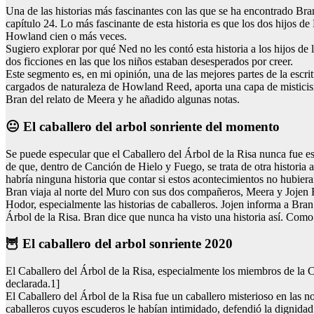
Una de las historias más fascinantes con las que se ha encontrado Bra
capítulo 24. Lo más fascinante de esta historia es que los dos hijos d
Howland cien o más veces.
Sugiero explorar por qué Ned no les contó esta historia a los hijos de 
dos ficciones en las que los niños estaban desesperados por creer.
Este segmento es, en mi opinión, una de las mejores partes de la es
cargados de naturaleza de Howland Reed, aporta una capa de misticismo
Bran del relato de Meera y he añadido algunas notas.
😐 El caballero del arbol sonriente del momento
Se puede especular que el Caballero del Árbol de la Risa nunca fue es
de que, dentro de Canción de Hielo y Fuego, se trata de otra historia 
habría ninguna historia que contar si estos acontecimientos no hubier
Bran viaja al norte del Muro con sus dos compañeros, Meera y Jojen Re
Hodor, especialmente las historias de caballeros. Jojen informa a Bra
Árbol de la Risa. Bran dice que nunca ha visto una historia así. Como
🦉 El caballero del arbol sonriente 2020
El Caballero del Árbol de la Risa, especialmente los miembros de la Ca
declarada.1]
El Caballero del Árbol de la Risa fue un caballero misterioso en las n
caballeros cuyos escuderos le habían intimidado, defendió la dignidad