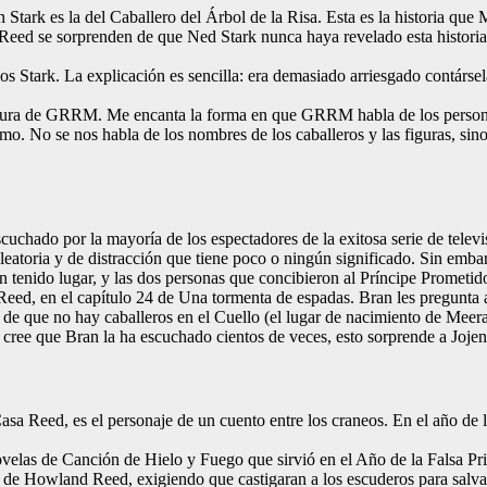
n Stark es la del Caballero del Árbol de la Risa. Esta es la historia q
e Reed se sorprenden de que Ned Stark nunca haya revelado esta historia
los Stark. La explicación es sencilla: era demasiado arriesgado contársel
critura de GRRM. Me encanta la forma en que GRRM habla de los person
. No se nos habla de los nombres de los caballeros y las figuras, sino 
cuchado por la mayoría de los espectadores de la exitosa serie de televi
aleatoria y de distracción que tiene poco o ningún significado. Sin emb
an tenido lugar, y las dos personas que concibieron al Príncipe Promet
ed, en el capítulo 24 de Una tormenta de espadas. Bran les pregunta a 
n de que no hay caballeros en el Cuello (el lugar de nacimiento de Mee
 cree que Bran la ha escuchado cientos de veces, esto sorprende a Jojen
sa Reed, es el personaje de un cuento entre los craneos. En el año de l
ovelas de Canción de Hielo y Fuego que sirvió en el Año de la Falsa Pri
 de Howland Reed, exigiendo que castigaran a los escuderos para salvar