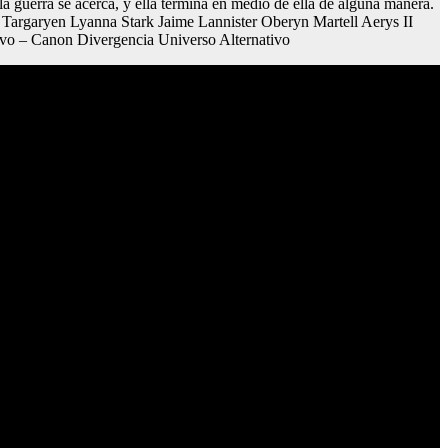
a guerra se acerca, y ella termina en medio de ella de alguna manera.
Targaryen Lyanna Stark Jaime Lannister Oberyn Martell Aerys II
ivo – Canon Divergencia Universo Alternativo