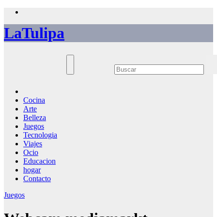
Saltar
al
LaTulipa
contenido
Cocina
Arte
Belleza
Juegos
Tecnologia
Viajes
Ocio
Educacion
hogar
Contacto
Juegos