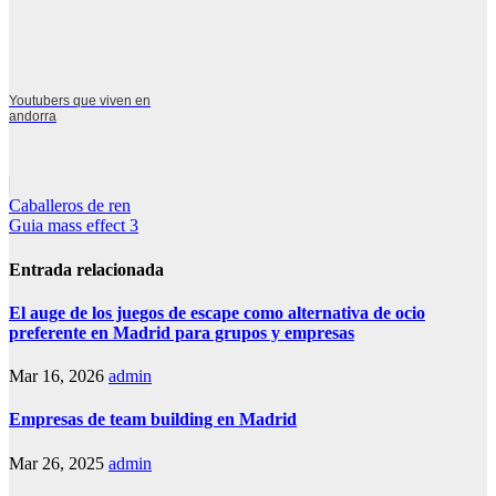
Youtubers que viven en
andorra
Navegación
Caballeros de ren
Guia mass effect 3
de
entradas
Entrada relacionada
El auge de los juegos de escape como alternativa de ocio
preferente en Madrid para grupos y empresas
Mar 16, 2026
admin
Empresas de team building en Madrid
Mar 26, 2025
admin