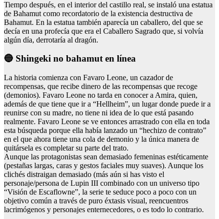
Tiempo después, en el interior del castillo real, se instaló una estatua
de Bahamut como recordatorio de la existencia destructiva de
Bahamut. En la estatua también aparecía un caballero, del que se
decía en una profecía que era el Caballero Sagrado que, si volvía
algún día, derrotaría al dragón.
🔵 Shingeki no bahamut en línea
La historia comienza con Favaro Leone, un cazador de
recompensas, que recibe dinero de las recompensas que recoge
(demonios). Favaro Leone no tarda en conocer a Amira, quien,
además de que tiene que ir a “Hellheim”, un lugar donde puede ir a
reunirse con su madre, no tiene ni idea de lo que está pasando
realmente. Favaro Leone se ve entonces arrastrado con ella en toda
esta búsqueda porque ella había lanzado un “hechizo de contrato”
en el que ahora tiene una cola de demonio y la única manera de
quitársela es completar su parte del trato.
Aunque las protagonistas sean demasiado femeninas estéticamente
(pestañas largas, caras y gestos faciales muy suaves). Aunque los
clichés distraigan demasiado (más aún si has visto el
personaje/persona de Lupin III combinado con un universo tipo
“Visión de Escaflowne”, la serie te seduce poco a poco con un
objetivo común a través de puro éxtasis visual, reencuentros
lacrimógenos y personajes enternecedores, o es todo lo contrario.