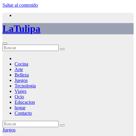
Saltar al contenido
LaTulipa
Cocina
Arte
Belleza
Juegos
Tecnologia
Viajes
Ocio
Educacion
hogar
Contacto
Juegos