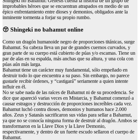
Shingeki no Bahamut: Génesis cuenta la historia de un grupo de
improbables héroes que se encuentran atrapados en medio de un
épico enfrentamiento entre dioses y demonios, obligados ante la
inminente tormenta a forjar su propio rumbo.
😚 Shingeki no bahamut online
Como un dragón humanoide negro de proporciones titánicas, surge
Bahamut. Su cabeza lleva un par de grandes cuernos curvados, y
gran parte de su cuerpo está cubierto de púas y/o escamas. Tiene un
par de alas en su espalda, más anchas que su altura, y una cola con
púas aún más larga.
Bahamut tiene un carácter muy fundamental, sólo empeñado en
destruir todo lo que encuentra a su paso. Sin embargo, no parece
gustarle recibir órdenes, y “castigará” seriamente a quien intente
influir en él.
No se sabe nada de las raíces de Bahamut ni de su procedencia. Se
dice que apareció varias veces en Mistarcia, y Bahamut comenzó a
causar estragos y destrucción de proporciones increíbles cada vez.
Bahamut luchó contra dioses, demonios y humanos hace 2.000
años. Zeus y Satanás sacrificaron sus vidas para sellar a Bahamut,
ya que no se conocía ninguna forma de destruir al dragón. Ambos se
transformaron en la Llave Dios y la Llave Demonio,
respectivamente, y dentro de un fuerte escudo sellaron el cuerpo de
Bahamut.