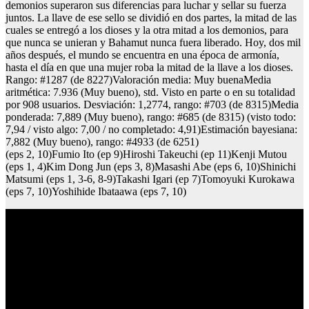
demonios superaron sus diferencias para luchar y sellar su fuerza
juntos. La llave de ese sello se dividió en dos partes, la mitad de las
cuales se entregó a los dioses y la otra mitad a los demonios, para
que nunca se unieran y Bahamut nunca fuera liberado. Hoy, dos mil
años después, el mundo se encuentra en una época de armonía,
hasta el día en que una mujer roba la mitad de la llave a los dioses.
Rango: #1287 (de 8227)Valoración media: Muy buenaMedia
aritmética: 7.936 (Muy bueno), std. Visto en parte o en su totalidad
por 908 usuarios. Desviación: 1,2774, rango: #703 (de 8315)Media
ponderada: 7,889 (Muy bueno), rango: #685 (de 8315) (visto todo:
7,94 / visto algo: 7,00 / no completado: 4,91)Estimación bayesiana:
7,882 (Muy bueno), rango: #4933 (de 6251)
(eps 2, 10)Fumio Ito (ep 9)Hiroshi Takeuchi (ep 11)Kenji Mutou
(eps 1, 4)Kim Dong Jun (eps 3, 8)Masashi Abe (eps 6, 10)Shinichi
Matsumi (eps 1, 3-6, 8-9)Takashi Igari (ep 7)Tomoyuki Kurokawa
(eps 7, 10)Yoshihide Ibataawa (eps 7, 10)