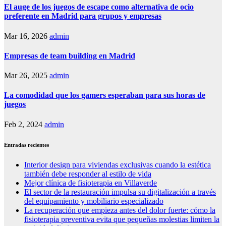
El auge de los juegos de escape como alternativa de ocio
preferente en Madrid para grupos y empresas
Mar 16, 2026
admin
Empresas de team building en Madrid
Mar 26, 2025
admin
La comodidad que los gamers esperaban para sus horas de
juegos
Feb 2, 2024
admin
Entradas recientes
Interior design para viviendas exclusivas cuando la estética
también debe responder al estilo de vida
Mejor clínica de fisioterapia en Villaverde
El sector de la restauración impulsa su digitalización a través
del equipamiento y mobiliario especializado
La recuperación que empieza antes del dolor fuerte: cómo la
fisioterapia preventiva evita que pequeñas molestias limiten la