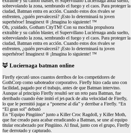
extraíble y su cañón blaster, el Supervillano Luciérnaga anda suelto,
sobrevolando la zona, sembrando el fuego y el caos. Para proteger la
ciudad, Batman entra en acción. Cuando estos dos rivales se
enfrenten, ¿quién prevalecerá? ¡Esto lo determinará tu joven
superhéroe! Imaginext ® ¡Imagina lo siguiente! ™
Oh, ¡cuidado, Gotham CityTM! Con su mochila propulsora
extraíble y su cañón blaster, el Supervillano Luciérnaga anda suelto,
sobrevolando la zona, sembrando el fuego y el caos. Para proteger la
ciudad, Batman entra en acción. Cuando estos dos rivales se
enfrenten, ¿quién prevalecerá? ¡Esto lo determinará tu joven
superhéroe! Imaginext ® ¡Imagina lo siguiente! ™
🦊 Luciernaga batman online
Firefly ejecutó unos cuantos derribos de los competidores de
GothCorp como saboteador corporativo. Firefly hizo cada uno con
facilidad, pagado por el trabajo, antes de que Batman intervino.
Aunque al principio Firefly resultó ser un reto para Batman, fue
derribado cuando éste imitó el jet-pack de alta velocidad de Firefly,
lo que le permitió jugar a “ponerse al día” y derribar a Firefly. “En
“El gran sol” debutó
En “Equipo Pingüino” junto a Killer Croc Ragdoll, y Killer Moth,
que fue creado para acabar erradicando a Batman, se une al equipo
titular encabezado por Pingüino. Al final, junto con el grupo, Firefly
fue derrotado y capturado.