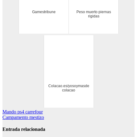
Gamestribune
Peso muerto piernas
rigidas
Colacao.es/yosoymasde
colacao
Navegación
Mando ps4 carrefour
Campamento mestizo
de
entradas
Entrada relacionada