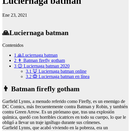
Luciernaga batman
Ene 23, 2021
🙏Luciernaga batman
Contenidos
1
🙏Luciernaga batman
2
👨 Batman firefly gotham
3
😉 Luciernaga batman 2020
3.1
🦊 Luciernaga batman online
3.2
🙉 Luciernaga batman en línea
👨 Batman firefly gotham
Garfield Lynns, a menudo referido como Firefly, es un enemigo de
DC Comics, más frecuentemente contra Batman y Robin, y también
contra Green Arrow. Es un pirómano que, tras una explosión
química, quedó con horribles cicatrices en todo su cuerpo, lo que le
obligó a llevar un traje ignífugo durante sus crímenes.
Garfield Lynns, que acabó viviendo en la pobreza, era un