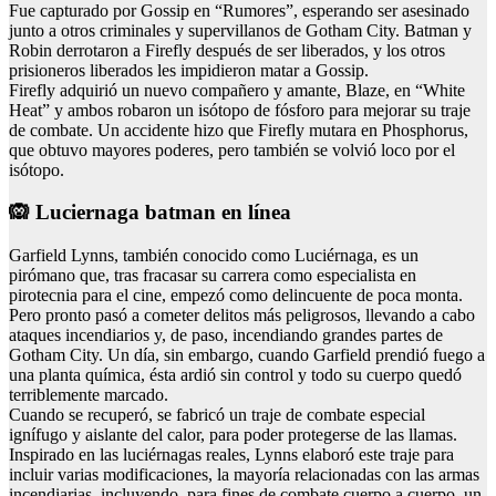
Fue capturado por Gossip en “Rumores”, esperando ser asesinado
junto a otros criminales y supervillanos de Gotham City. Batman y
Robin derrotaron a Firefly después de ser liberados, y los otros
prisioneros liberados les impidieron matar a Gossip.
Firefly adquirió un nuevo compañero y amante, Blaze, en “White
Heat” y ambos robaron un isótopo de fósforo para mejorar su traje
de combate. Un accidente hizo que Firefly mutara en Phosphorus,
que obtuvo mayores poderes, pero también se volvió loco por el
isótopo.
🙉 Luciernaga batman en línea
Garfield Lynns, también conocido como Luciérnaga, es un
pirómano que, tras fracasar su carrera como especialista en
pirotecnia para el cine, empezó como delincuente de poca monta.
Pero pronto pasó a cometer delitos más peligrosos, llevando a cabo
ataques incendiarios y, de paso, incendiando grandes partes de
Gotham City. Un día, sin embargo, cuando Garfield prendió fuego a
una planta química, ésta ardió sin control y todo su cuerpo quedó
terriblemente marcado.
Cuando se recuperó, se fabricó un traje de combate especial
ignífugo y aislante del calor, para poder protegerse de las llamas.
Inspirado en las luciérnagas reales, Lynns elaboró este traje para
incluir varias modificaciones, la mayoría relacionadas con las armas
incendiarias, incluyendo, para fines de combate cuerpo a cuerpo, un