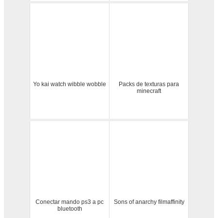
Yo kai watch wibble wobble
Packs de texturas para
minecraft
Conectar mando ps3 a pc
Sons of anarchy filmaffinity
bluetooth