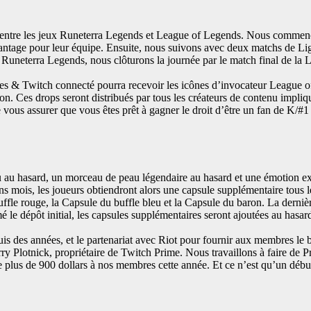
tif, entre les jeux Runeterra Legends et League of Legends. Nous comm
vantage pour leur équipe. Ensuite, nous suivons avec deux matchs de Li
 Runeterra Legends, nous clôturons la journée par le match final de la
mes & Twitch connecté pourra recevoir les icônes d’invocateur League 
drops seront distribués par tous les créateurs de contenu impliqués
 vous assurer que vous êtes prêt à gagner le droit d’être un fan de K/
au hasard, un morceau de peau légendaire au hasard et une émotion excl
ns mois, les joueurs obtiendront alors une capsule supplémentaire tous l
ffle rouge, la Capsule du buffle bleu et la Capsule du baron. La derniè
le dépôt initial, les capsules supplémentaires seront ajoutées au hasard
is des années, et le partenariat avec Riot pour fournir aux membres le
 Plotnick, propriétaire de Twitch Prime. Nous travaillons à faire de Pr
plus de 900 dollars à nos membres cette année. Et ce n’est qu’un début.