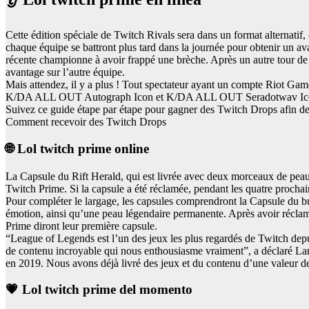
Cette édition spéciale de Twitch Rivals sera dans un format alterna
chaque équipe se battront plus tard dans la journée pour obtenir un a
récente championne à avoir frappé une brèche. Après un autre tour de
avantage sur l’autre équipe.
Mais attendez, il y a plus ! Tout spectateur ayant un compte Riot Ga
K/DA ALL OUT Autograph Icon et K/DA ALL OUT Seradotwav Icon. Ces 
Suivez ce guide étape par étape pour gagner des Twitch Drops afin de
Comment recevoir des Twitch Drops
🌐 Lol twitch prime online
La Capsule du Rift Herald, qui est livrée avec deux morceaux de peau 
Twitch Prime. Si la capsule a été réclamée, pendant les quatre prochai
Pour compléter le largage, les capsules comprendront la Capsule du bu
émotion, ainsi qu’une peau légendaire permanente. Après avoir réclamé 
Prime diront leur première capsule.
“League of Legends est l’un des jeux les plus regardés de Twitch depu
de contenu incroyable qui nous enthousiasme vraiment”, a déclaré Larry
en 2019. Nous avons déjà livré des jeux et du contenu d’une valeur de 
💗 Lol twitch prime del momento