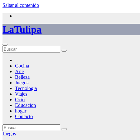
Saltar al contenido
LaTulipa
Cocina
Arte
Belleza
Juegos
Tecnologia
Viajes
Ocio
Educacion
hogar
Contacto
Juegos