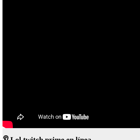
👂 Lol twitch prime en línea