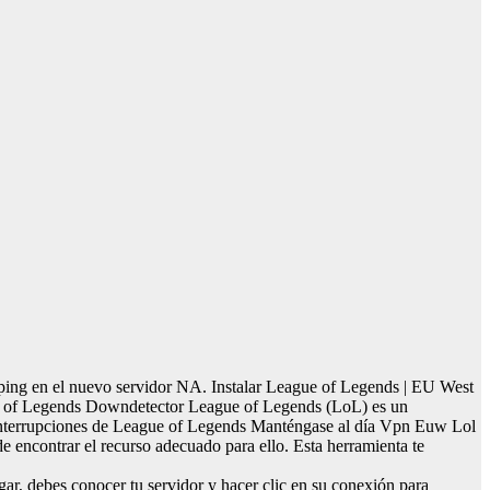
l ping en el nuevo servidor NA. Instalar League of Legends | EU West
ue of Legends Downdetector League of Legends (LoL) es un
 interrupciones de League of Legends Manténgase al día Vpn Euw Lol
 encontrar el recurso adecuado para ello. Esta herramienta te
ar, debes conocer tu servidor y hacer clic en su conexión para