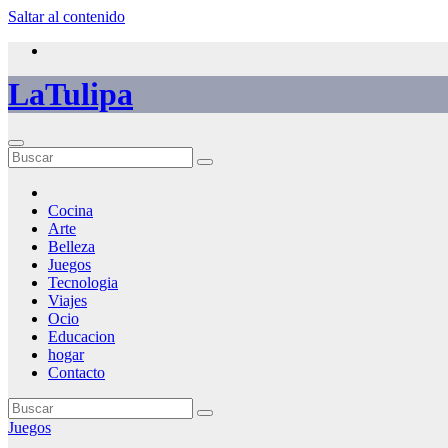
Saltar al contenido
LaTulipa
Cocina
Arte
Belleza
Juegos
Tecnologia
Viajes
Ocio
Educacion
hogar
Contacto
Juegos