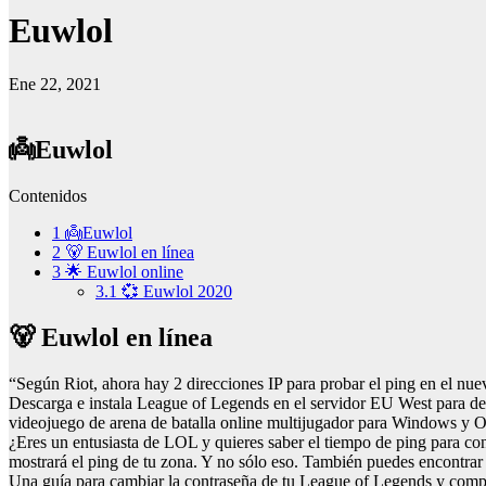
Euwlol
Ene 22, 2021
👼Euwlol
Contenidos
1
👼Euwlol
2
🐻 Euwlol en línea
3
🌟 Euwlol online
3.1
💞 Euwlol 2020
🐻 Euwlol en línea
“Según Riot, ahora hay 2 direcciones IP para probar el ping en el nu
Descarga e instala League of Legends en el servidor EU West para 
videojuego de arena de batalla online multijugador para Windows y
¿Eres un entusiasta de LOL y quieres saber el tiempo de ping para co
mostrará el ping de tu zona. Y no sólo eso. También puedes encontrar 
Una guía para cambiar la contraseña de tu League of Legends y comprob