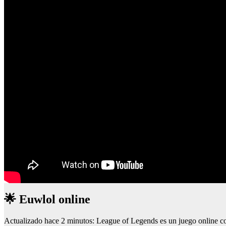
🌟 Euwlol online
Actualizado hace 2 minutos: League of Legends es un juego online c