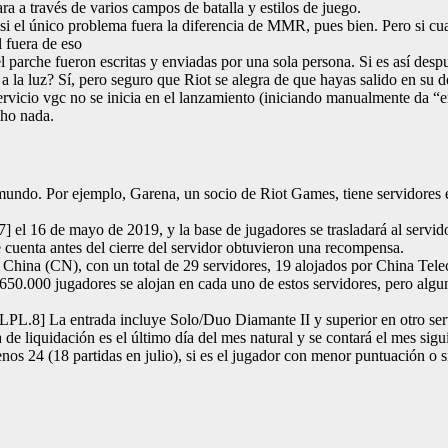
ra a través de varios campos de batalla y estilos de juego.
el único problema fuera la diferencia de MMR, pues bien. Pero si cualqu
 fuera de eso
che fueron escritas y enviadas por una sola persona. Si es así despu
 a la luz? Sí, pero seguro que Riot se alegra de que hayas salido en su d
vicio vgc no se inicia en el lanzamiento (iniciando manualmente da “e
cho nada.
mundo. Por ejemplo, Garena, un socio de Riot Games, tiene servidores e
] el 16 de mayo de 2019, y la base de jugadores se trasladará al serv
e cuenta antes del cierre del servidor obtuvieron una recompensa.
r China (CN), con un total de 29 servidores, 19 alojados por China Tel
 650.000 jugadores se alojan en cada uno de estos servidores, pero algu
LPL.8] La entrada incluye Solo/Duo Diamante II y superior en otro servi
 de liquidación es el último día del mes natural y se contará el mes sig
enos 24 (18 partidas en julio), si es el jugador con menor puntuación o