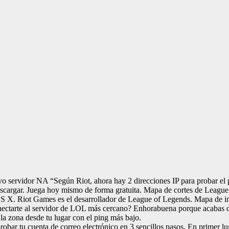
evo servidor NA “Según Riot, ahora hay 2 direcciones IP para probar e
descargar. Juega hoy mismo de forma gratuita. Mapa de cortes de Leag
 OS X. Riot Games es el desarrollador de League of Legends. Mapa de
nectarte al servidor de LOL más cercano? Enhorabuena porque acabas de
la zona desde tu lugar con el ping más bajo.
ar tu cuenta de correo electrónico en 3 sencillos pasos. En primer lug