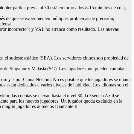
ier partida previa al 30 está en torno a los 8-15 minutos de cola,
és de que se experimenten múltiples problemas de precisión,
efensa.
rror incorrecto”) y VAL no arranca como resultado. Las nuevas
n el sudeste asiático (SEA). Los servidores chinos son propiedad de
idor de Singapur y Malasia (SG). Los jugadores aún pueden cambiar
ecom y 7 por China Netcom. No es posible que los jugadores se unan a
nos están dedicados a varios niveles de habilidad. Los idiomas son el
dor, las cuentas se elevan hasta el nivel 30, la Esencia Azul se
uiente para los nuevos jugadores. Un jugador queda excluido en la
 si ningún jugador es al menos Diamante II.