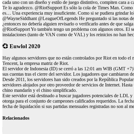
cada uno con un diseño y estilo de juego distintivo, compiten cara a ca
Te lo agradezco. @RiotSupport Es sólo la cola de Times Man. Como si 
es… Una experiencia muy insuficiente. Como si se pudiera grindar lol
@WayneSiddhant @LeagueOfLegends He preguntado si las notas del par
¿entonces no debería alguien revisarlo o verificarlo antes de que salga
@RiotSupport Yo también tengo un problema con algunos otros. El ser
instalaciones (tanto de VAN como de VAL) y los reinicios no han he
💞 Euwlol 2020
Hay algunos servidores que no están controlados por Riot en todo el 
Tencent, la empresa matriz de Riot.
El servidor de Indonesia (ID) se cerró a las 12:01 am WIB (GMT +7)7
sus cuentas tras el cierre del servidor. Los jugadores que cambiaron d
Desde 2011, los servidores han sido creados por la República Popula
servidores alojados por otro proveedor de servicios de Internet. Hasta
chino mandarín y el chino simplificado.
Este servidor está destinado a buscar jugadores potenciales de LDL y 
otorga para el conjunto de campeones calificados requeridos. La fecha
fecha de liquidación si sus partidas mensuales registradas no son al m
Relacionados