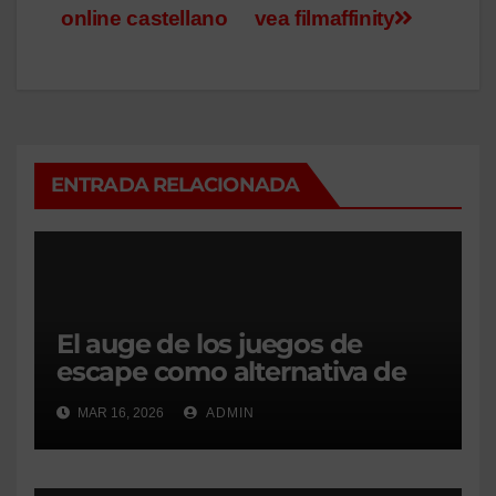
online castellano
vea filmaffinity
de
entradas
ENTRADA RELACIONADA
El auge de los juegos de
escape como alternativa de
ocio preferente en Madrid
MAR 16, 2026
ADMIN
para grupos y empresas