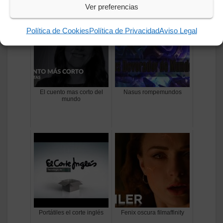
Ver preferencias
Política de Cookies
Política de Privacidad
Aviso Legal
El cuento mas corto del
Nasus rompemundos
mundo
Portátiles el corte inglés
Fenix oscura filmaffinity