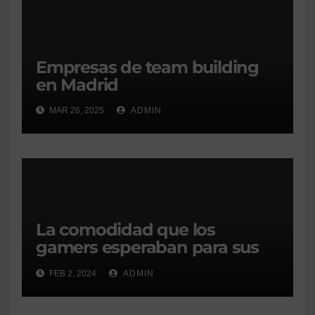
Empresas de team building
en Madrid
MAR 26, 2025
ADMIN
La comodidad que los
gamers esperaban para sus
horas de juegos
FEB 2, 2024
ADMIN