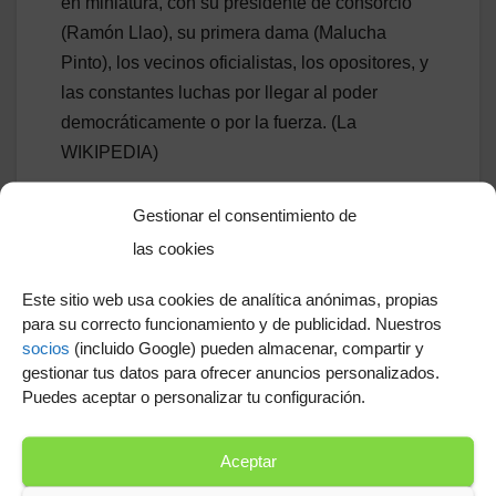
en miniatura, con su presidente de consorcio
(Ramón Llao), su primera dama (Malucha
Pinto), los vecinos oficialistas, los opositores, y
las constantes luchas por llegar al poder
democráticamente o por la fuerza. (La
WIKIPEDIA)
Relacionados
Gestionar el consentimiento de
las cookies
Este sitio web usa cookies de analítica anónimas, propias
para su correcto funcionamiento y de publicidad. Nuestros
socios
(incluido Google) pueden almacenar, compartir y
gestionar tus datos para ofrecer anuncios personalizados.
Puedes aceptar o personalizar tu configuración.
Actualizacion software ps4
Jugadores que acaban
contrato en 2019
Aceptar