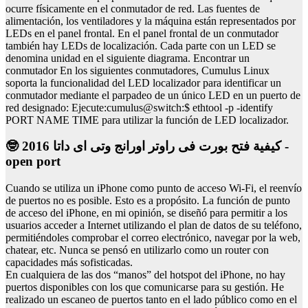
ocurre físicamente en el conmutador de red. Las fuentes de
alimentación, los ventiladores y la máquina están representados por
LEDs en el panel frontal. En el panel frontal de un conmutador
también hay LEDs de localización. Cada parte con un LED se
denomina unidad en el siguiente diagrama. Encontrar un
conmutador En los siguientes conmutadores, Cumulus Linux
soporta la funcionalidad del LED localizador para identificar un
conmutador mediante el parpadeo de un único LED en un puerto de
red designado: Ejecute:cumulus@switch:$ ethtool -p -identify
PORT NAME TIME para utilizar la función de LED localizador.
🤓 كيفية فتح بورت فى راوتر اورانج وتى اى داتا 2016 -
open port
Cuando se utiliza un iPhone como punto de acceso Wi-Fi, el reenvío
de puertos no es posible. Esto es a propósito. La función de punto
de acceso del iPhone, en mi opinión, se diseñó para permitir a los
usuarios acceder a Internet utilizando el plan de datos de su teléfono,
permitiéndoles comprobar el correo electrónico, navegar por la web,
chatear, etc. Nunca se pensó en utilizarlo como un router con
capacidades más sofisticadas.
En cualquiera de las dos “manos” del hotspot del iPhone, no hay
puertos disponibles con los que comunicarse para su gestión. He
realizado un escaneo de puertos tanto en el lado público como en el