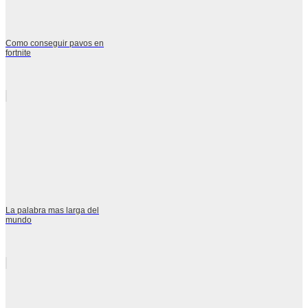
Como conseguir pavos en
fortnite
La palabra mas larga del
mundo