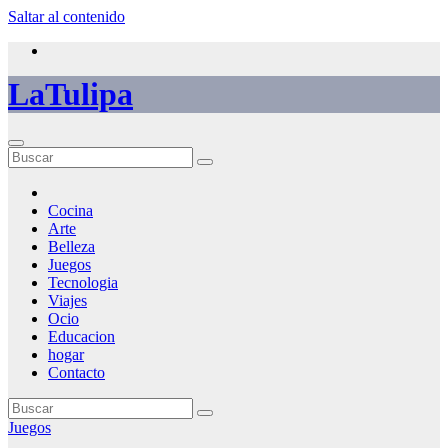
Saltar al contenido
LaTulipa
Cocina
Arte
Belleza
Juegos
Tecnologia
Viajes
Ocio
Educacion
hogar
Contacto
Juegos