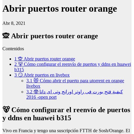
Abrir puertos router orange
Abr 8, 2021
🙊 Abrir puertos router orange
Contenidos
1
🙊 Abrir puertos router orange
2
🐻 Cómo configurar el reenvío de puertos y ddns en huawei
b315
3
🙄 Abrir puertos en livebox
3.1
😻 Cómo abrir el puerto para µtorrent en orange
livebox
3.2
🤓 كيفية فتح بورت فى راوتر اورانج وتى اى داتا
2016 -open port
🐻 Cómo configurar el reenvío de puertos
y ddns en huawei b315
Vivo en Francia y tengo una suscripción FTTH de Sosh/Orange. El