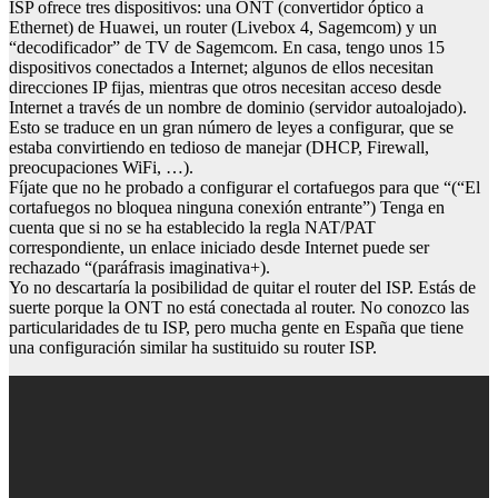
ISP ofrece tres dispositivos: una ONT (convertidor óptico a
Ethernet) de Huawei, un router (Livebox 4, Sagemcom) y un
“decodificador” de TV de Sagemcom. En casa, tengo unos 15
dispositivos conectados a Internet; algunos de ellos necesitan
direcciones IP fijas, mientras que otros necesitan acceso desde
Internet a través de un nombre de dominio (servidor autoalojado).
Esto se traduce en un gran número de leyes a configurar, que se
estaba convirtiendo en tedioso de manejar (DHCP, Firewall,
preocupaciones WiFi, …).
Fíjate que no he probado a configurar el cortafuegos para que “(“El
cortafuegos no bloquea ninguna conexión entrante”) Tenga en
cuenta que si no se ha establecido la regla NAT/PAT
correspondiente, un enlace iniciado desde Internet puede ser
rechazado “(paráfrasis imaginativa+).
Yo no descartaría la posibilidad de quitar el router del ISP. Estás de
suerte porque la ONT no está conectada al router. No conozco las
particularidades de tu ISP, pero mucha gente en España que tiene
una configuración similar ha sustituido su router ISP.