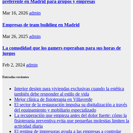
preferente en Madrid para grupos y empresas
Mar 16, 2026
admin
Empresas de team building en Madrid
Mar 26, 2025
admin
La comodidad que los gamers esperaban para sus horas de
juegos
Feb 2, 2024
admin
Entradas recientes
Interior design para viviendas exclusivas cuando la estética
también debe responder al estilo de vida
Mejor clínica de fisioterapia en Villaverde
El sector de la restauración impulsa su digitalización a través
del equipamiento y mobiliario especializado
La recuperación que empieza antes del dolor fuerte: cómo la
fisioterapia preventiva evita que pequeñas molestias limiten la
actividad diaria
El renting de impresoras ayuda a las empresas a controlar