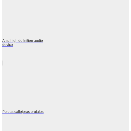
Amd high definition audio
device
Peleas callejeras brutales