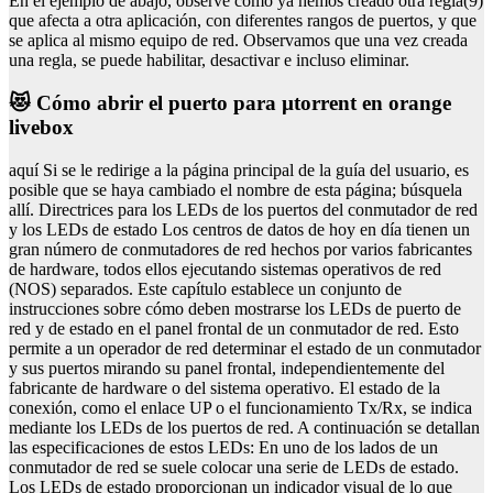
En el ejemplo de abajo, observe cómo ya hemos creado otra regla(9)
que afecta a otra aplicación, con diferentes rangos de puertos, y que
se aplica al mismo equipo de red. Observamos que una vez creada
una regla, se puede habilitar, desactivar e incluso eliminar.
😻 Cómo abrir el puerto para µtorrent en orange
livebox
aquí Si se le redirige a la página principal de la guía del usuario, es
posible que se haya cambiado el nombre de esta página; búsquela
allí. Directrices para los LEDs de los puertos del conmutador de red
y los LEDs de estado Los centros de datos de hoy en día tienen un
gran número de conmutadores de red hechos por varios fabricantes
de hardware, todos ellos ejecutando sistemas operativos de red
(NOS) separados. Este capítulo establece un conjunto de
instrucciones sobre cómo deben mostrarse los LEDs de puerto de
red y de estado en el panel frontal de un conmutador de red. Esto
permite a un operador de red determinar el estado de un conmutador
y sus puertos mirando su panel frontal, independientemente del
fabricante de hardware o del sistema operativo. El estado de la
conexión, como el enlace UP o el funcionamiento Tx/Rx, se indica
mediante los LEDs de los puertos de red. A continuación se detallan
las especificaciones de estos LEDs: En uno de los lados de un
conmutador de red se suele colocar una serie de LEDs de estado.
Los LEDs de estado proporcionan un indicador visual de lo que