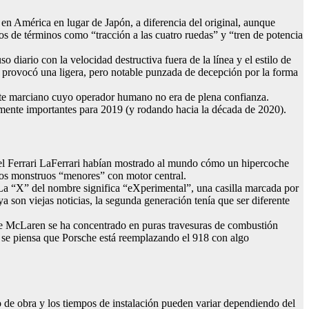
 América en lugar de Japón, a diferencia del original, aunque
os de términos como “tracción a las cuatro ruedas” y “tren de potencia
iario con la velocidad destructiva fuera de la línea y el estilo de
ue provocó una ligera, pero notable punzada de decepción por la forma
ohete marciano cuyo operador humano no era de plena confianza.
amente importantes para 2019 (y rodando hacia la década de 2020).
 el Ferrari LaFerrari habían mostrado al mundo cómo un hipercoche
a los monstruos “menores” con motor central.
. La “X” del nombre significa “eXperimental”, una casilla marcada por
ya son viejas noticias, la segunda generación tenía que ser diferente
s de McLaren se ha concentrado en puras travesuras de combustión
én se piensa que Porsche está reemplazando el 918 con algo
o de obra y los tiempos de instalación pueden variar dependiendo del