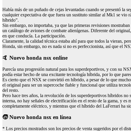
Había más de un puñado de cejas levantadas cuando se presentó la se
cualquier expectativa de que fuera un sustituto similar al Mk1 se vio
híbrido”.
Sin embargo, no importaba, ya que las primeras revisiones mostraban m
un catálogo de aviones de combate alienígenas. Diferente del original
en que conducía. La participación.
Claramente, la calidad técnica estaba ahí para que todos la vieran, p
Honda, sin embargo, no es nada si no es perfeccionista, así que el 
🤙 Nuevo honda nsx online
Parecía una progresión natural para los superdeportivos, y con su N
podía estar hecho de una excitante tecnología híbrida, por lo que pare
Es cierto que el NSX se convirtió en híbrido, a pesar de lo que mucho
el original para ser un supercoche fiable y funcional que utiliza tecno
del resto.
Pero hace tres años, la revolución de los superdeportivos híbridos n
interna, no hay señales de electrificación en el resto de la gama, y 
completamente eléctrico, y mientras que el híbrido del LaFerrari ha si
🧒 Nuevo honda nsx en línea
* Los precios mostrados son los precios de venta sugeridos por el dis