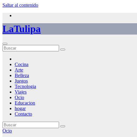
Saltar al contenido
LaTulipa
Cocina
Arte
Belleza
Juegos
Tecnologia
Viajes
Ocio
Educacion
hogar
Contacto
Ocio