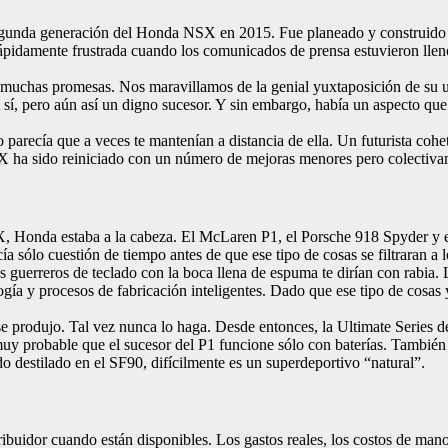
gunda generación del Honda NSX en 2015. Fue planeado y construido en
 rápidamente frustrada cuando los comunicados de prensa estuvieron llen
uchas promesas. Nos maravillamos de la genial yuxtaposición de su uso d
, sí, pero aún así un digno sucesor. Y sin embargo, había un aspecto q
ero parecía que a veces te mantenían a distancia de ella. Un futurista c
NSX ha sido reiniciado con un número de mejoras menores pero colectiv
SX, Honda estaba a la cabeza. El McLaren P1, el Porsche 918 Spyder y
cía sólo cuestión de tiempo antes de que ese tipo de cosas se filtraran 
s guerreros de teclado con la boca llena de espuma te dirían con rabia
logía y procesos de fabricación inteligentes. Dado que ese tipo de cosas 
o se produjo. Tal vez nunca lo haga. Desde entonces, la Ultimate Serie
es muy probable que el sucesor del P1 funcione sólo con baterías. Tambi
do destilado en el SF90, difícilmente es un superdeportivo “natural”.
tribuidor cuando están disponibles. Los gastos reales, los costos de man