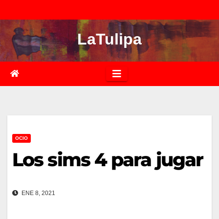
Saltar
al
LaTulipa
contenido
OCIO
Los sims 4 para jugar
ENE 8, 2021