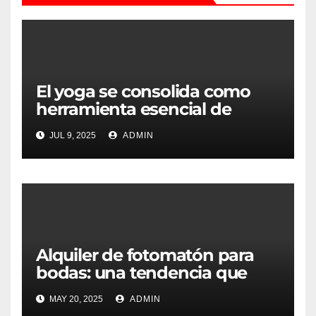
El yoga se consolida como
herramienta esencial de
bienestar físico y emocional
JUL 9, 2025
ADMIN
en la vida moderna
Alquiler de fotomatón para
bodas: una tendencia que
convierte los recuerdos en
MAY 20, 2025
ADMIN
experiencias inolvidables