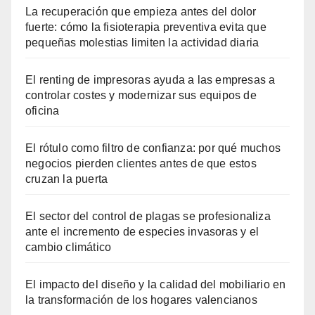
La recuperación que empieza antes del dolor
fuerte: cómo la fisioterapia preventiva evita que
pequeñas molestias limiten la actividad diaria
El renting de impresoras ayuda a las empresas a
controlar costes y modernizar sus equipos de
oficina
El rótulo como filtro de confianza: por qué muchos
negocios pierden clientes antes de que estos
cruzan la puerta
El sector del control de plagas se profesionaliza
ante el incremento de especies invasoras y el
cambio climático
El impacto del diseño y la calidad del mobiliario en
la transformación de los hogares valencianos