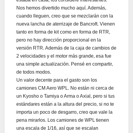
Nos hemos divertido mucho aquí. Además,
cuando lleguen, creo que se mezclarán con la
nueva lancha de aterrizaje de Bancroft. Vienen
tanto en forma de kit como en forma de RTR,
pero no hay dirección proporcional en la
versión RTR. Además de la caja de cambios de
2 velocidades y el motor más grande, esa fue
una simple actualización. Pensé en compartir,
de todos modos.
Un valor decente para el gasto son los
camiones CM Aero WPL. No están ni cerca de
un Kyosho o Tamiya o Arma o Axial, pero si tus
estándares están a la altura del precio, si no te
importa un poco de desgarro, creo que vale la
pena mirarlos. Los camiones de WPL tienen
una escala de 1/16, así que se escalan