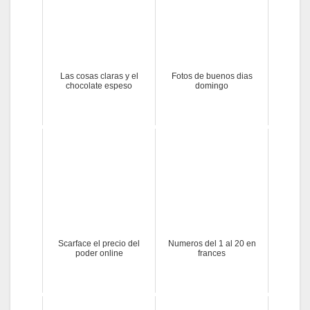
Las cosas claras y el
Fotos de buenos dias
chocolate espeso
domingo
Scarface el precio del
Numeros del 1 al 20 en
poder online
frances