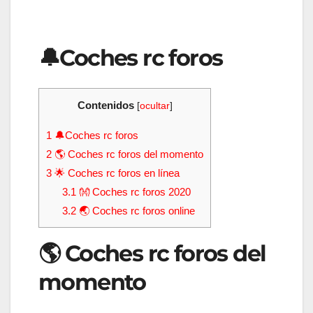
🔔Coches rc foros
Contenidos
[
ocultar
]
1
🔔Coches rc foros
2
🌎 Coches rc foros del momento
3
🌟 Coches rc foros en línea
3.1
👐 Coches rc foros 2020
3.2
🌏 Coches rc foros online
🌎 Coches rc foros del
momento