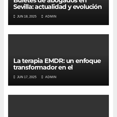
Bufetes de abogados en
Sevilla: actualidad y evolución
del ejercicio legal
JUN 18, 2025
ADMIN
La terapia EMDR: un enfoque
transformador en el
tratamiento psicológico
JUN 17, 2025
ADMIN