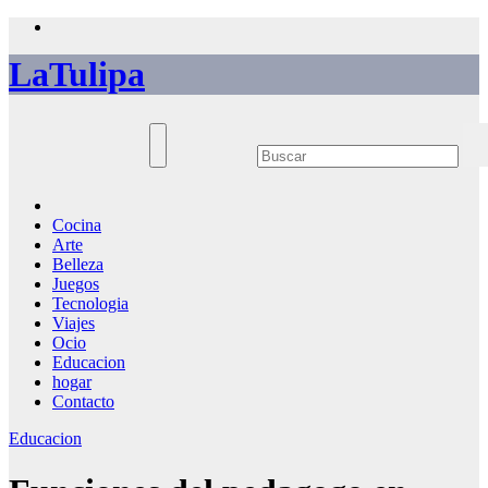
Saltar
al
LaTulipa
contenido
Cocina
Arte
Belleza
Juegos
Tecnologia
Viajes
Ocio
Educacion
hogar
Contacto
Educacion