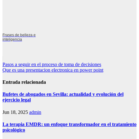
Frases de belleza e
inteligencia
Navegación
Pasos a seguir en el proceso de toma de decisiones
Que es una presentacion electronica en power point
de
entradas
Entrada relacionada
Bufetes de abogados en Sevilla: actualidad y evolución del
ejercicio legal
Jun 18, 2025
admin
La terapia EMDR: un enfoque transformador en el tratamiento
psicológico