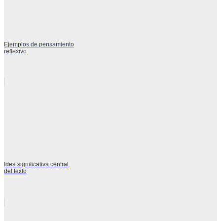
Ejemplos de pensamiento
reflexivo
Idea significativa central
del texto