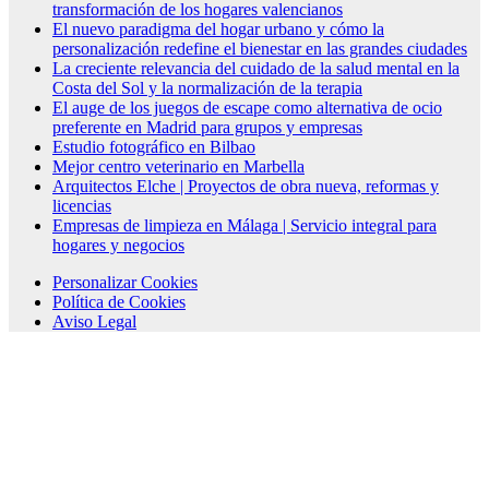
transformación de los hogares valencianos
El nuevo paradigma del hogar urbano y cómo la
personalización redefine el bienestar en las grandes ciudades
La creciente relevancia del cuidado de la salud mental en la
Costa del Sol y la normalización de la terapia
El auge de los juegos de escape como alternativa de ocio
preferente en Madrid para grupos y empresas
Estudio fotográfico en Bilbao
Mejor centro veterinario en Marbella
Arquitectos Elche | Proyectos de obra nueva, reformas y
licencias
Empresas de limpieza en Málaga | Servicio integral para
hogares y negocios
Personalizar Cookies
Política de Cookies
Aviso Legal