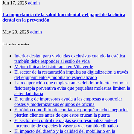
Jun 17, 2025
admin
La importancia de la salud bucodental y el papel de la clínica
dental en la prevención
May 20, 2025
admin
Entradas recientes
Interior design para viviendas exclusivas cuando la estética
también debe responder al estilo de vida
Mejor clínica de fisioterapia en Villaverde
El sector de la restauración impulsa su digitalización a través
del equipamiento y mobiliario especializado
La recuperación que empieza antes del dolor fuerte: cómo la
fisioterapia preventiva evita que pequeñas molestias limiten la
actividad diaria
El renting de impresoras ayuda a las empresas a controlar
costes y modernizar sus equipos de oficina
El rótulo como filtro de confianza: por qué muchos negocios
pierden clientes antes de que estos cruzan la puerta
El sector del control de plagas se profesionaliza ante el
incremento de especies invasoras y el cambio climático
El impacto del diseño y la calidad del mobiliario en la