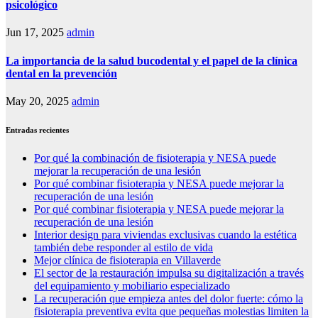
psicológico
Jun 17, 2025
admin
La importancia de la salud bucodental y el papel de la clínica
dental en la prevención
May 20, 2025
admin
Entradas recientes
Por qué la combinación de fisioterapia y NESA puede
mejorar la recuperación de una lesión
Por qué combinar fisioterapia y NESA puede mejorar la
recuperación de una lesión
Por qué combinar fisioterapia y NESA puede mejorar la
recuperación de una lesión
Interior design para viviendas exclusivas cuando la estética
también debe responder al estilo de vida
Mejor clínica de fisioterapia en Villaverde
El sector de la restauración impulsa su digitalización a través
del equipamiento y mobiliario especializado
La recuperación que empieza antes del dolor fuerte: cómo la
fisioterapia preventiva evita que pequeñas molestias limiten la