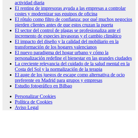
actividad diaria
El renting de impresoras ayuda a las empresas a controlar
costes y modernizar sus equipos de oficina
El rótulo como filtro de confianza: por qué muchos negocios
pierden clientes antes de que estos cruzan la puerta
El sector del control de plagas se profesionaliza ante el
incremento de especies invasoras y el cambio climático
El impacto del diseño y la calidad del mobiliario en la
transformación de los hogares valencianos
El nuevo paradigma del hogar urbano y cómo la
personalización redefine el bienestar en las grandes ciudades
La creciente relevancia del cuidado de la salud mental en la
Costa del Sol y la normalización de la terapia
El auge de los juegos de escape como alternativa de ocio
preferente en Madrid para grupos y empresas
Estudio fotográfico en Bilbao
Personalizar Cookies
Política de Cookies
Aviso Legal