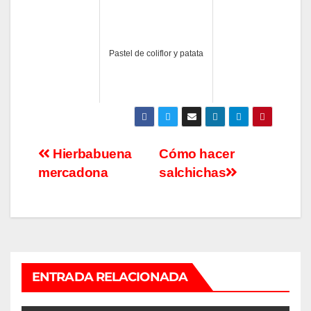
Pastel de coliflor y patata
Navegación
Hierbabuena
Cómo hacer
mercadona
salchichas
de
entradas
ENTRADA RELACIONADA