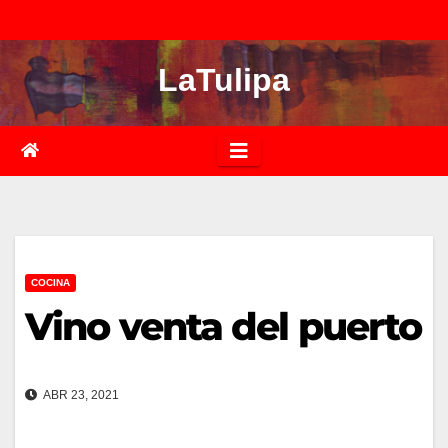
Saltar
al
LaTulipa
contenido
COCINA
Vino venta del puerto
ABR 23, 2021