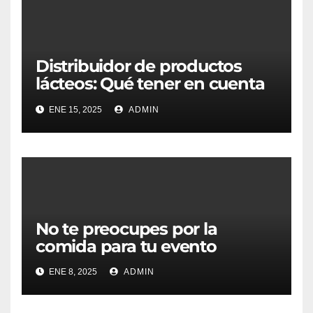
Distribuidor de productos
lácteos: Qué tener en cuenta
para escoger el mejor
ENE 15, 2025
ADMIN
No te preocupes por la
comida para tu evento
ENE 8, 2025
ADMIN