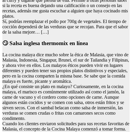
al curry y dígame qué piensa de ella. Permite a otras personas saber
si la receta es buena dejando una calificación o un consejo en las
recetas, además me gusta escuchar a alguien que haya cocinado mis
platos.
Sí, podrías reemplazar el pollo por 700g de vegetales. El tiempo de
cocción dependerá de las verduras que se recojan. Para que el sabor
de la salsa mejore… […]
🙄 Salsa inglesa thermomix en línea
La cocina malaya dice mucho sobre la ética de Malasia, que vino de
Malasia, Indonesia, Singapur, Brunei, el sur de Tailandia y Filipinas,
y ahora vive en ellos. Los malayos éticos pueden vivir en lugares
diferentes y pueden tener sus propios platos distintivos y especiales,
pero en la cocina comparten la misma base. Se sabe que la comida
malaya es fuerte, picante y aromática.
¿En qué consiste un plato en malayo? Curiosamente, en la cocina
malaya, el marisco es comúnmente utilizado así como el jamón, la
carne de vacuno y el cordero como opciones de carne. Aunque
algunos están cocidos y se comen con salsa, otros están fritos y se
sirven secos. Con el sambal belacan como salsa de inmersión, las
verduras se comen crudas o fritas con camarones secos como
condimento.
Cuando los clientes enviaron solicitudes para sus recetas favoritas de
Malasia, el concepto de la Cocina Malaya comenzó a tomar forma.