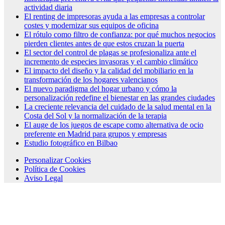
actividad diaria
El renting de impresoras ayuda a las empresas a controlar
costes y modernizar sus equipos de oficina
El rótulo como filtro de confianza: por qué muchos negocios
pierden clientes antes de que estos cruzan la puerta
El sector del control de plagas se profesionaliza ante el
incremento de especies invasoras y el cambio climático
El impacto del diseño y la calidad del mobiliario en la
transformación de los hogares valencianos
El nuevo paradigma del hogar urbano y cómo la
personalización redefine el bienestar en las grandes ciudades
La creciente relevancia del cuidado de la salud mental en la
Costa del Sol y la normalización de la terapia
El auge de los juegos de escape como alternativa de ocio
preferente en Madrid para grupos y empresas
Estudio fotográfico en Bilbao
Personalizar Cookies
Política de Cookies
Aviso Legal