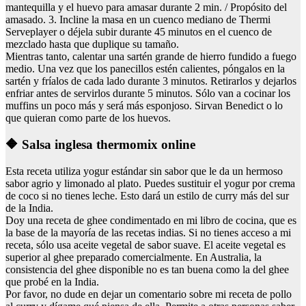
mantequilla y el huevo para amasar durante 2 min. / Propósito del
amasado. 3. Incline la masa en un cuenco mediano de Thermi
Serveplayer o déjela subir durante 45 minutos en el cuenco de
mezclado hasta que duplique su tamaño.
Mientras tanto, calentar una sartén grande de hierro fundido a fuego
medio. Una vez que los panecillos estén calientes, póngalos en la
sartén y fríalos de cada lado durante 3 minutos. Retirarlos y dejarlos
enfriar antes de servirlos durante 5 minutos. Sólo van a cocinar los
muffins un poco más y será más esponjoso. Sirvan Benedict o lo
que quieran como parte de los huevos.
🔶 Salsa inglesa thermomix online
Esta receta utiliza yogur estándar sin sabor que le da un hermoso
sabor agrio y limonado al plato. Puedes sustituir el yogur por crema
de coco si no tienes leche. Esto dará un estilo de curry más del sur
de la India.
Doy una receta de ghee condimentado en mi libro de cocina, que es
la base de la mayoría de las recetas indias. Si no tienes acceso a mi
receta, sólo usa aceite vegetal de sabor suave. El aceite vegetal es
superior al ghee preparado comercialmente. En Australia, la
consistencia del ghee disponible no es tan buena como la del ghee
que probé en la India.
Por favor, no dude en dejar un comentario sobre mi receta de pollo