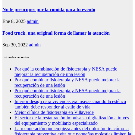
No te preocupes por la comida para tu evento
Ene 8, 2025
admin
Food truck, una original forma de llamar la atención
Sep 30, 2022
admin
Entradas recientes
Por qué la combinación de fisioterapia y NESA puede
mejorar la recuperación de una lesión
Por qué combinar fisioterapia y NESA puede mejorar la
recuperación de una lesión
Por qué combinar fisioterapia y NESA puede mejorar la
recuperación de una lesión
Interior design para viviendas exclusivas cuando la estética
también debe responder al estilo de vida
Mejor clínica de fisioterapia en Villaverde
El sector de la restauración impulsa su digitalización a través
del equipamiento y mobiliario especializado
La recuperación que empieza antes del dolor fuerte: cómo la
fisioterapia preventiva evita que pequeñas molestias limiten la