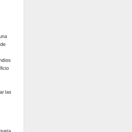
 una
 de
endios
ficio
ar las
 queja