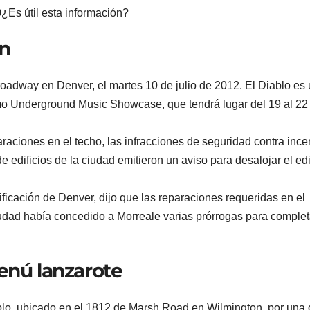
¿Es útil esta información?
án
roadway en Denver, el martes 10 de julio de 2012. El Diablo es
o Underground Music Showcase, que tendrá lugar del 19 al 22
paraciones en el techo, las infracciones de seguridad contra inc
e edificios de la ciudad emitieron un aviso para desalojar el edi
icación de Denver, dijo que las reparaciones requeridas en el
iudad había concedido a Morreale varias prórrogas para complet
menú lanzarote
ablo, ubicado en el 1812 de Marsh Road en Wilmington, por una