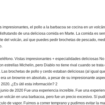
 impresionantes, el pollo a la barbacoa se cocina en un volcán
s disfrutando de una deliciosa comida en Marte. La comida es senc
nte del volcán, así que puedes pedir brochetas de pescado, med
o.
eléfono. Vistas impresionantes + especialidades deliciosas No
n estrellas Michelin, pero Diablo no tiene rival cuando se trata
Las brochetas de pollo y cerdo estaban deliciosas (al igual qu
o era un brownie en absoluto, a pesar de su impresionante aspec
 2020. ¿Es útil esta información? 2
 junio de 2020 Fue una experiencia increíble. Fue una experien
un volcán en una barbacoa, pero fue un precio excesivo. Sí pu
áculo de vapor. Fuimos a comer temprano y pudimos evitar la ma