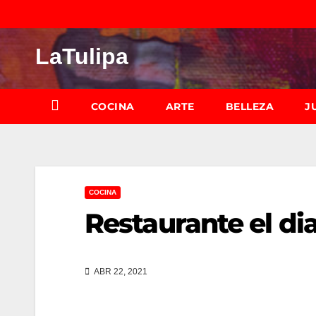
Saltar
al
LaTulipa
contenido
COCINA
ARTE
BELLEZA
J
COCINA
Restaurante el di
ABR 22, 2021