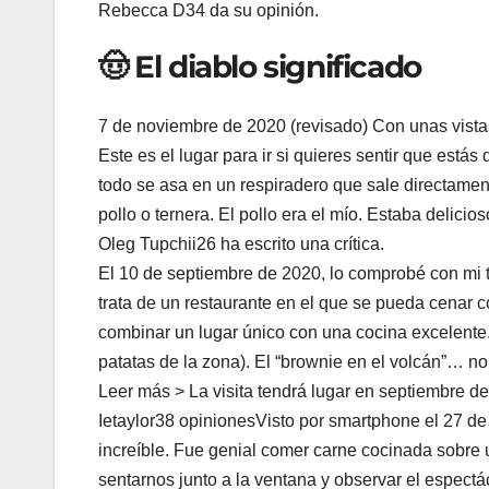
Rebecca D34 da su opinión.
🤠 El diablo significado
7 de noviembre de 2020 (revisado) Con unas vistas
Este es el lugar para ir si quieres sentir que está
todo se asa en un respiradero que sale directame
pollo o ternera. El pollo era el mío. Estaba delicios
Oleg Tupchii26 ha escrito una crítica.
El 10 de septiembre de 2020, lo comprobé con mi t
trata de un restaurante en el que se pueda cenar co
combinar un lugar único con una cocina excelente. 
patatas de la zona). El “brownie en el volcán”… n
Leer más > La visita tendrá lugar en septiembre de
Ietaylor38 opinionesVisto por smartphone el 27 de
increíble. Fue genial comer carne cocinada sobre 
sentarnos junto a la ventana y observar el espect