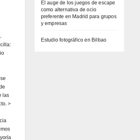
El auge de los juegos de escape
como alternativa de ocio
preferente en Madrid para grupos
y empresas
.
Estudio fotográfico en Bilbao
illa:
io
 se
 de
e las
to. >
cia
dimos
yoría