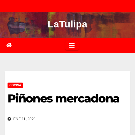
Saltar
al
LaTulipa
contenido
COCINA
Piñones mercadona
ENE 11, 2021