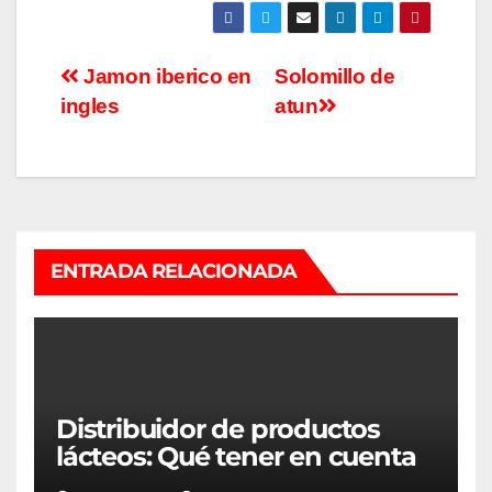
Navegación
Jamon iberico en
Solomillo de
ingles
atun
de
entradas
ENTRADA RELACIONADA
Distribuidor de productos
lácteos: Qué tener en cuenta
para escoger el mejor