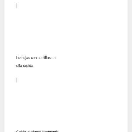
Lentejas con costillas en
olla rapida
Caldo verduras thermomix