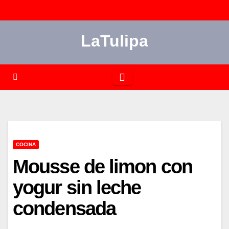
Saltar
al
LaTulipa
contenido
COCINA
Mousse de limon con
yogur sin leche
condensada