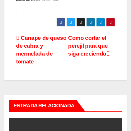
Navegación
Canape de queso
Como cortar el
de cabra y
perejil para que
de
mermelada de
siga creciendo
entradas
tomate
ENTRADA RELACIONADA