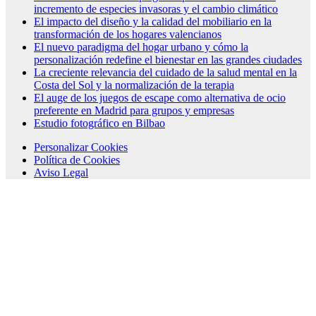
incremento de especies invasoras y el cambio climático
El impacto del diseño y la calidad del mobiliario en la
transformación de los hogares valencianos
El nuevo paradigma del hogar urbano y cómo la
personalización redefine el bienestar en las grandes ciudades
La creciente relevancia del cuidado de la salud mental en la
Costa del Sol y la normalización de la terapia
El auge de los juegos de escape como alternativa de ocio
preferente en Madrid para grupos y empresas
Estudio fotográfico en Bilbao
Personalizar Cookies
Política de Cookies
Aviso Legal