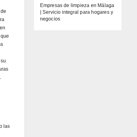
Empresas de limpieza en Málaga
 de
| Servicio integral para hogares y
negocios
ra
 en
 que
as
 su
uras
.
o las