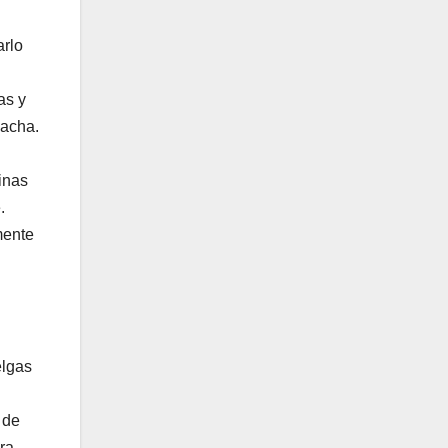
arlo
as y
lacha.
inas
.
mente
elgas
 de
ra