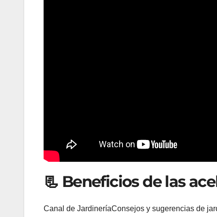
📃 Beneficios de las ace
Canal de JardineríaConsejos y sugerencias de jardi