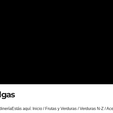
lgas
neríaEstás aquí: Inicio / Frutas y Verduras / Verduras N-Z / Ac