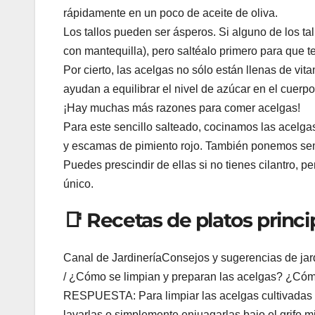
rápidamente en un poco de aceite de oliva.
Los tallos pueden ser ásperos. Si alguno de los tal
con mantequilla), pero saltéalo primero para que 
Por cierto, las acelgas no sólo están llenas de vit
ayudan a equilibrar el nivel de azúcar en el cuerp
¡Hay muchas más razones para comer acelgas!
Para este sencillo salteado, cocinamos las acelgas
y escamas de pimiento rojo. También ponemos semil
Puedes prescindir de ellas si no tienes cilantro, p
único.
📑 Recetas de platos princ
Canal de JardineríaConsejos y sugerencias de jardi
/ ¿Cómo se limpian y preparan las acelgas? ¿Cóm
RESPUESTA: Para limpiar las acelgas cultivadas e
lavarlas o simplemente enjuagarlas bajo el grifo mi