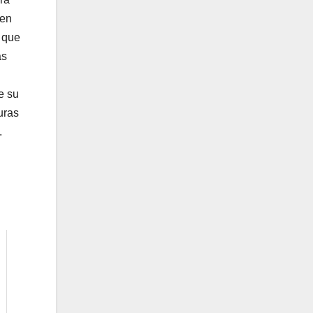
 en
 que
as
e su
uras
.