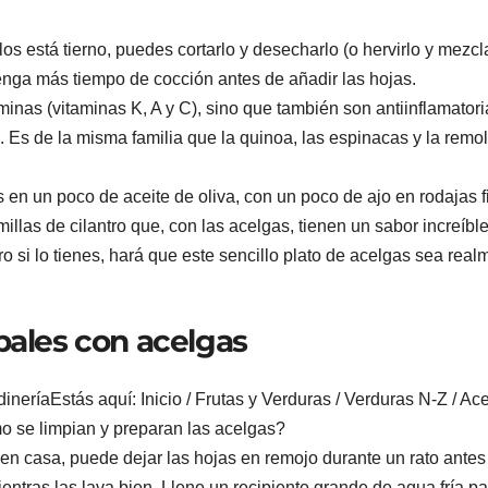
los está tierno, puedes cortarlo y desecharlo (o hervirlo y mezcl
tenga más tiempo de cocción antes de añadir las hojas.
aminas (vitaminas K, A y C), sino que también son antiinflamatori
o. Es de la misma familia que la quinoa, las espinacas y la remo
 en un poco de aceite de oliva, con un poco de ajo en rodajas f
las de cilantro que, con las acelgas, tienen un sabor increíble
ero si lo tienes, hará que este sencillo plato de acelgas sea real
ipales con acelgas
neríaEstás aquí: Inicio / Frutas y Verduras / Verduras N-Z / Ac
o se limpian y preparan las acelgas?
n casa, puede dejar las hojas en remojo durante un rato antes
entras las lava bien. Llene un recipiente grande de agua fría pa