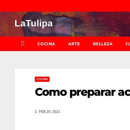
Saltar
al
LaTulipa
contenido
COCINA
ARTE
BELLEZA
J
COCINA
Como preparar ac
FEB 20, 2021