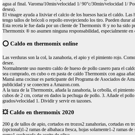
agua al final. Varoma/10min/velocidad 1/ 90°c/30min/velocidad 1/ Ponga
desea).
El vinagre ayuda a lixiviar el calcio de los huesos hacia el caldo. La
tengo tallos de brócoli o repollo envejeciendo los tiro. Pueden durar
Esta receta le fue dada por un cliente de Thermomix ® y no ha si
Thermomix ® no asumen ninguna responsabilidad, especialmente en cuant
⭕ Caldo en thermomix online
Las verduras son la col, la zanahoria, el apio y el pimiento rojo. Como
desee.
Normalmente uso nuestro caldo de hueso de pollo casero para el caldo 
sea comprado, en cubo o en pasta de caldo Thermomix con agua añad
Mamá ama cocinar es participante del Programa de Asociados de Amazo
publicidad y se conecten a Amazon.com.
A la taza de la Thermomix, añada la zanahoria, la cebolla, el pimiento 
cubos de 2 cm, cortar en dados la pechuga de pollo. 3. Añade el poll
grados/velocidad 1. Dividir y servir en tazones.
💥 Caldo en thermomix 2020
200 g de tallos de apio, cortados en trozos2 zanahorias, cortadas en t
(opcional)1-2 ramas de albahaca fresca, hojas solamente1-2 ramas de s
gema1 cucharada de aceite de oliva