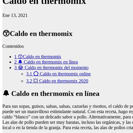
Caldo en thermomix
Ene 13, 2021
😙Caldo en thermomix
Contenidos
1
😙Caldo en thermomix
2
🔔 Caldo en thermomix en línea
3
😂 Caldo en thermomix del momento
3.1
⭕ Caldo en thermomix online
3.2
💥 Caldo en thermomix 2020
🔔 Caldo en thermomix en línea
Para sus sopas, guisos, salsas, salsas, cazuelas y risottos, el caldo d
puede ser un maravilloso estimulante natural. Con esta receta, hago
caldo “blanco” con un delicado sabor a pollo. Alternativamente, para da
Las alas de pollo pueden ser muy baratas, incluso las orgánicas, y la
local o en la tienda de la granja. Para esta receta, las alas de pollos c