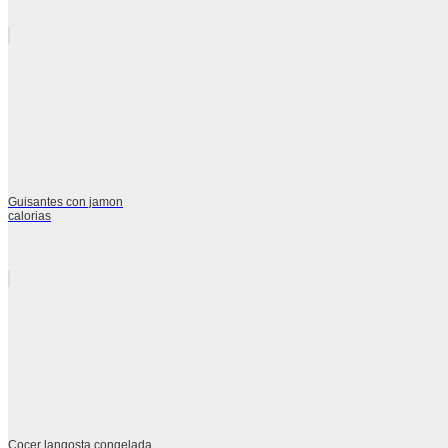
Guisantes con jamon
calorias
Cocer langosta congelada