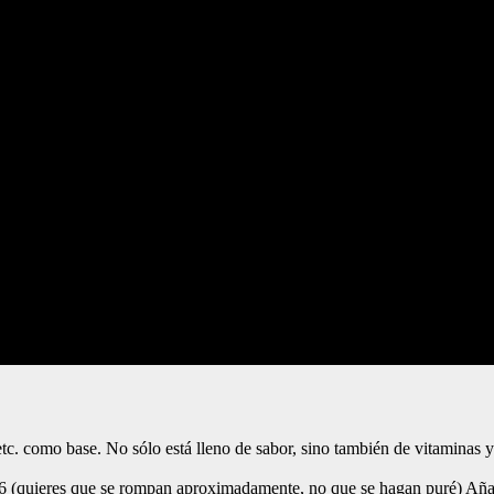
 etc. como base. No sólo está lleno de sabor, sino también de vitaminas
d 6 (quieres que se rompan aproximadamente, no que se hagan puré) Añad