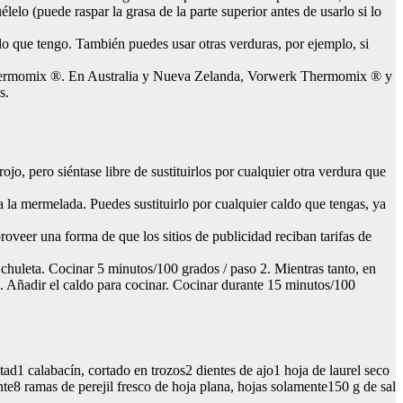
lo (puede raspar la grasa de la parte superior antes de usarlo si lo
 lo que tengo. También puedes usar otras verduras, por ejemplo, si
Thermomix ®. En Australia y Nueva Zelanda, Vorwerk Thermomix ® y
s.
jo, pero siéntase libre de sustituirlos por cualquier otra verdura que
a la mermelada. Puedes sustituirlo por cualquier caldo que tengas, ya
eer una forma de que los sitios de publicidad reciban tarifas de
a chuleta. Cocinar 5 minutos/100 grados / paso 2. Mientras tanto, en
. Añadir el caldo para cocinar. Cocinar durante 15 minutos/100
tad1 calabacín, cortado en trozos2 dientes de ajo1 hoja de laurel seco
te8 ramas de perejil fresco de hoja plana, hojas solamente150 g de sal