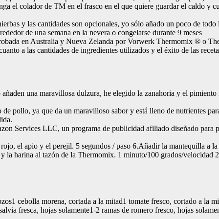
 el colador de TM en el frasco en el que quiere guardar el caldo y cuéle
s hierbas y las cantidades son opcionales, yo sólo añado un poco de todo
 alrededor de una semana en la nevera o congelarse durante 9 meses
do probada en Australia y Nueva Zelanda por Vorwerk Thermomix ® o 
o a las cantidades de ingredientes utilizados y el éxito de las receta
 añaden una maravillosa dulzura, he elegido la zanahoria y el pimiento ro
de pollo, ya que da un maravilloso sabor y está lleno de nutrientes par
ida.
n Services LLC, un programa de publicidad afiliado diseñado para prov
rojo, el apio y el perejil. 5 segundos / paso 6.Añadir la mantequilla a l
o y la harina al tazón de la Thermomix. 1 minuto/100 grados/velocidad 2
rozos1 cebolla morena, cortada a la mitad1 tomate fresco, cortado a la mi
alvia fresca, hojas solamente1-2 ramas de romero fresco, hojas solamen