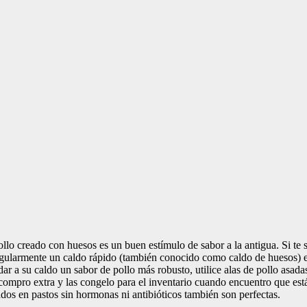
e pollo creado con huesos es un buen estímulo de sabor a la antigua. Si 
 regularmente un caldo rápido (también conocido como caldo de huesos)
r a su caldo un sabor de pollo más robusto, utilice alas de pollo asadas
s compro extra y las congelo para el inventario cuando encuentro que e
riados en pastos sin hormonas ni antibióticos también son perfectas.