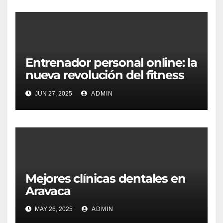
Entrenador personal online: la
nueva revolución del fitness
desde casa
JUN 27, 2025
ADMIN
Mejores clínicas dentales en
Aravaca
MAY 26, 2025
ADMIN