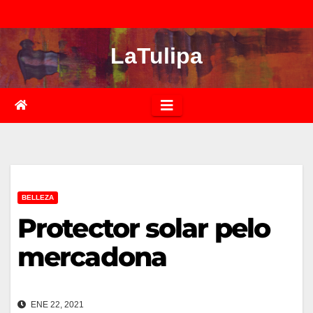
Saltar
al
LaTulipa
contenido
BELLEZA
Protector solar pelo
mercadona
ENE 22, 2021