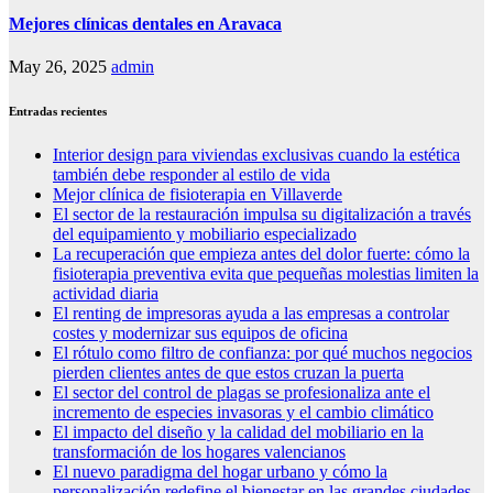
Mejores clínicas dentales en Aravaca
May 26, 2025
admin
Entradas recientes
Interior design para viviendas exclusivas cuando la estética
también debe responder al estilo de vida
Mejor clínica de fisioterapia en Villaverde
El sector de la restauración impulsa su digitalización a través
del equipamiento y mobiliario especializado
La recuperación que empieza antes del dolor fuerte: cómo la
fisioterapia preventiva evita que pequeñas molestias limiten la
actividad diaria
El renting de impresoras ayuda a las empresas a controlar
costes y modernizar sus equipos de oficina
El rótulo como filtro de confianza: por qué muchos negocios
pierden clientes antes de que estos cruzan la puerta
El sector del control de plagas se profesionaliza ante el
incremento de especies invasoras y el cambio climático
El impacto del diseño y la calidad del mobiliario en la
transformación de los hogares valencianos
El nuevo paradigma del hogar urbano y cómo la
personalización redefine el bienestar en las grandes ciudades