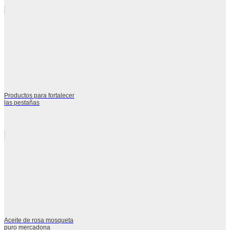
Productos para fortalecer
las pestañas
Aceite de rosa mosqueta
puro mercadona