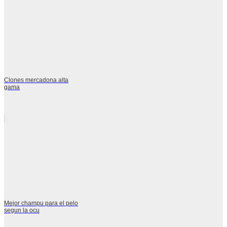
Clones mercadona alta
gama
Mejor champu para el pelo
segun la ocu