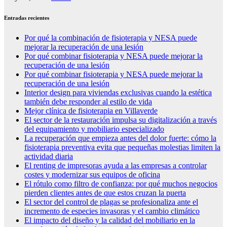
Entradas recientes
Por qué la combinación de fisioterapia y NESA puede
mejorar la recuperación de una lesión
Por qué combinar fisioterapia y NESA puede mejorar la
recuperación de una lesión
Por qué combinar fisioterapia y NESA puede mejorar la
recuperación de una lesión
Interior design para viviendas exclusivas cuando la estética
también debe responder al estilo de vida
Mejor clínica de fisioterapia en Villaverde
El sector de la restauración impulsa su digitalización a través
del equipamiento y mobiliario especializado
La recuperación que empieza antes del dolor fuerte: cómo la
fisioterapia preventiva evita que pequeñas molestias limiten la
actividad diaria
El renting de impresoras ayuda a las empresas a controlar
costes y modernizar sus equipos de oficina
El rótulo como filtro de confianza: por qué muchos negocios
pierden clientes antes de que estos cruzan la puerta
El sector del control de plagas se profesionaliza ante el
incremento de especies invasoras y el cambio climático
El impacto del diseño y la calidad del mobiliario en la