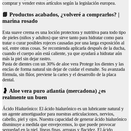
comprar y vender estos artículos según la legislación europea.
📘 Productos acabados, ¿volveré a comprarlos? |
marina rosado
Esta suave crema es una loción protectora y nutritiva para todo tipo
de pieles (niños y adultos) que sirve tanto para hidratar como para
tratar o curar posibles rojeces causadas por una larga exposición al
sol, entre otras cosas. Se recomienda aplicarla después de la ducha,
cuando el cuerpo aún está caliente, ya que ayudará a hidratar aún
más la piel sin dejar rastro.
Pasta de dientes con un 30% de aloe vera Protege los dientes y las
encías de forma natural sin dejar de cuidar el esmalte. Su avanzada
fórmula, sin flúor, previene la caries y el desarrollo de la placa
dental.
🤰 Aloe vera puro atlantia (mercadona) ¿es
realmente un buen
Ácido Hialurónico: El ácido hialurónico es un lubricante natural y
un agente amortiguador para nuestras articulaciones, nervios,
cabello, piel y ojos. Nuestra capacidad de generar ácido hialurónico
disminuye a medida que envejecemos, lo que puede provocar
sequedad en la piel, líneas finas, arrugas y flacidez. El ácido