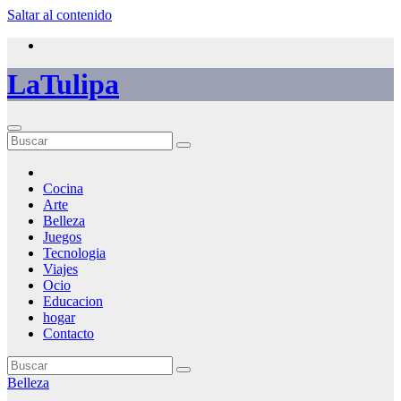
Saltar al contenido
LaTulipa
Cocina
Arte
Belleza
Juegos
Tecnologia
Viajes
Ocio
Educacion
hogar
Contacto
Belleza