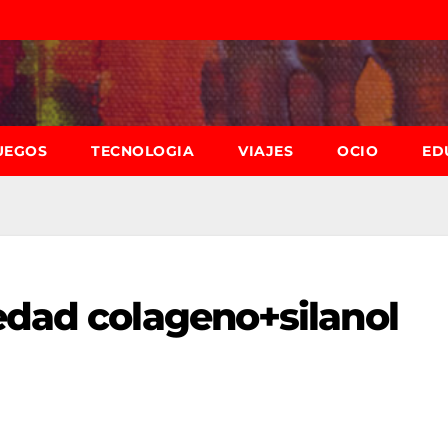
UEGOS
TECNOLOGIA
VIAJES
OCIO
ED
edad colageno+silanol