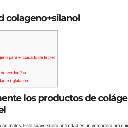
d colageno+silanol
no para el cuidado de la piel
 de verdad? ue
ante ( glutatión
mente los productos de colág
el
n animales. Este suave suero anti edad es un verdadero pro cu