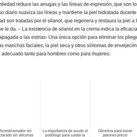
ntiedad reduce las arrugas y las líneas de expresión, que son lo
o diario suaviza las líneas y mantiene la piel hidratada durante
 son tratadas por el silanol, que regenera y restaura la piel a 
e le da. – La existencia de silanol en la crema indica la eficacia
l apagada o las estrías- Una única opción para eliminar los plie
 las manchas faciales, la piel seca y otros síntomas de envejecim
s adecuado tanto para hombres como para mujeres.
Acondicionador sin
La importancia de acudir al
Glicerina para hacer
clarado sin siliconas
podólogo para cuidar la
jabones precio