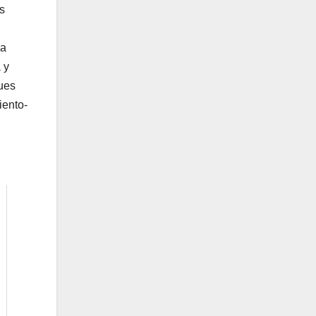
s
la
 y
gues
iento-