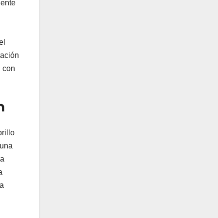
iente
el
ración
d con
n
rillo
 una
ha
a
na