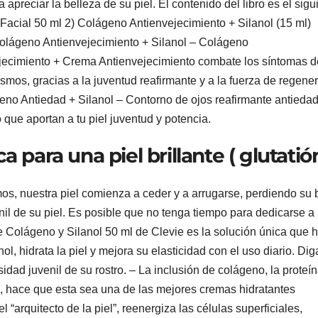
preciar la belleza de su piel. El contenido del libro es el sigu
acial 50 ml 2) Colágeno Antienvejecimiento + Silanol (15 ml)
olágeno Antienvejecimiento + Silanol – Colágeno
jecimiento + Crema Antienvejecimiento combate los síntomas d
smos, gracias a la juventud reafirmante y a la fuerza de regene
eno Antiedad + Silanol – Contorno de ojos reafirmante antieda
 que aportan a tu piel juventud y potencia.
a para una piel brillante ( glutatió
, nuestra piel comienza a ceder y a arrugarse, perdiendo su b
enil de su piel. Es posible que no tenga tiempo para dedicarse a
de Colágeno y Silanol 50 ml de Clevie es la solución única que 
, hidrata la piel y mejora su elasticidad con el uso diario. Dig
idad juvenil de su rostro. – La inclusión de colágeno, la proteí
el, hace que esta sea una de las mejores cremas hidratantes
“arquitecto de la piel”, reenergiza las células superficiales,