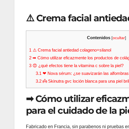
⚠️ Crema facial antieda
Contenidos
[
ocultar
]
1
⚠️ Crema facial antiedad colageno+silanol
2
➡ Cómo utilizar eficazmente los productos de coláge
3
😍 ¿qué efectos tiene la vitamina c sobre la piel?
3.1
❤ Nova sérum: ¿se suavizarán las alfombras
3.2
👼 Skinutra gvc loción blanca para una piel brill
➡ Cómo utilizar eficaz
para el cuidado de la pi
Fabricado en Francia, sin parabenos ni pruebas e