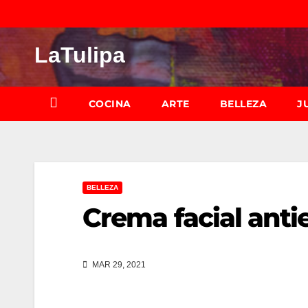
Saltar
al
LaTulipa
contenido
COCINA
ARTE
BELLEZA
J
BELLEZA
Crema facial anti
MAR 29, 2021