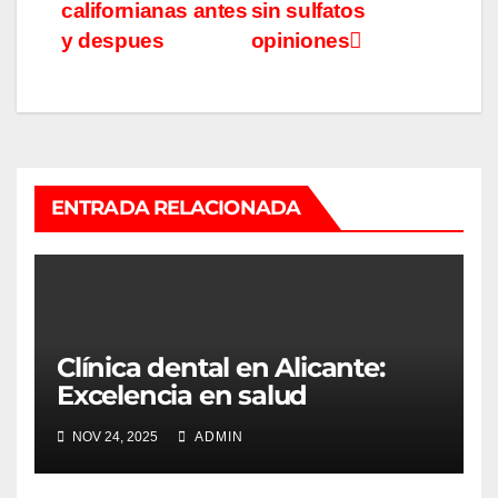
californianas antes
sin sulfatos
de
y despues
opiniones
entradas
ENTRADA RELACIONADA
Clínica dental en Alicante:
Excelencia en salud
bucodental para todos
NOV 24, 2025
ADMIN