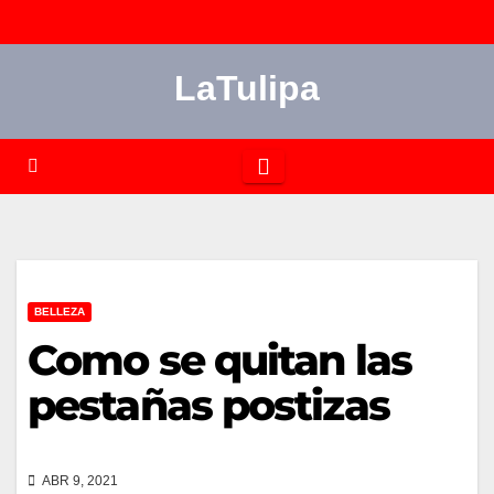
Saltar
al
LaTulipa
contenido
BELLEZA
Como se quitan las
pestañas postizas
ABR 9, 2021