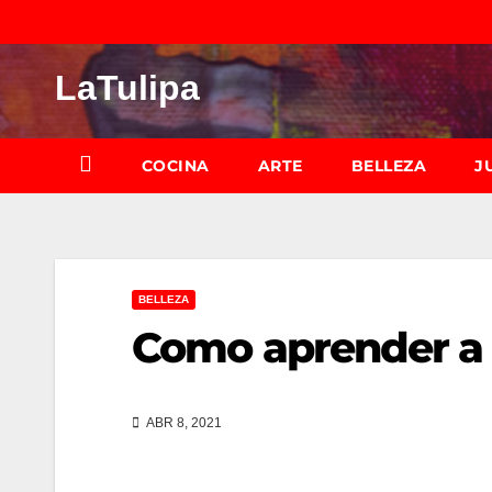
Saltar
al
LaTulipa
contenido
COCINA
ARTE
BELLEZA
J
BELLEZA
Como aprender a m
ABR 8, 2021