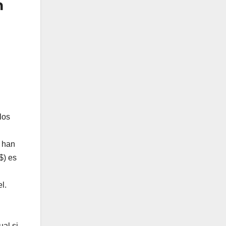
n
los
e han
$) es
l.
ual si