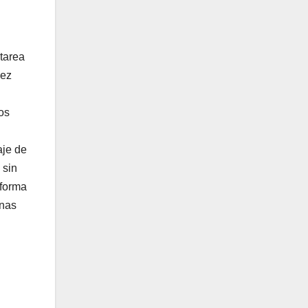
 tarea
iez
os
aje de
 sin
 forma
unas