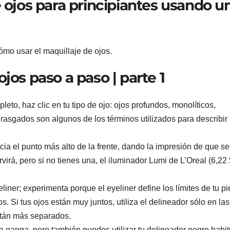
e ojos para principiantes usando u
ómo usar el maquillaje de ojos.
ojos paso a paso | parte 1
leto, haz clic en tu tipo de ojo: ojos profundos, monolíticos,
asgados son algunos de los términos utilizados para describir 
cia el punto más alto de la frente, dando la impresión de que s
virá, pero si no tienes una, el iluminador Lumi de L’Oreal (6,22 
iner; experimenta porque el eyeliner define los límites de tu pie
. Si tus ojos están muy juntos, utiliza el delineador sólo en las
están más separados.
a ganga, pero también puedes utilizar tu delineador negro habit