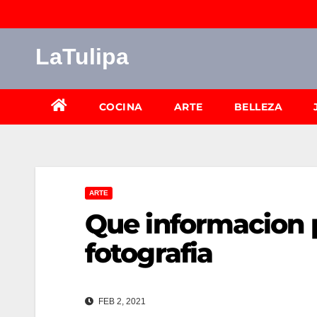
Saltar
al
LaTulipa
contenido
COCINA
ARTE
BELLEZA
ARTE
Que informacion 
fotografia
FEB 2, 2021