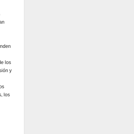
s
man
venden
e los
sión y
os
, los