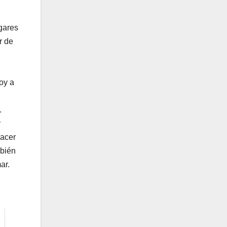
ugares
r de
oy a
.
y
hacer
mbién
ar.