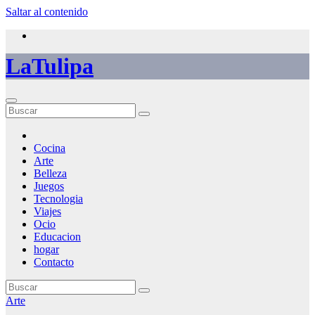
Saltar al contenido
LaTulipa
Cocina
Arte
Belleza
Juegos
Tecnologia
Viajes
Ocio
Educacion
hogar
Contacto
Arte