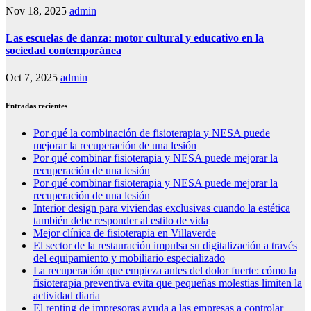
Nov 18, 2025
admin
Las escuelas de danza: motor cultural y educativo en la
sociedad contemporánea
Oct 7, 2025
admin
Entradas recientes
Por qué la combinación de fisioterapia y NESA puede
mejorar la recuperación de una lesión
Por qué combinar fisioterapia y NESA puede mejorar la
recuperación de una lesión
Por qué combinar fisioterapia y NESA puede mejorar la
recuperación de una lesión
Interior design para viviendas exclusivas cuando la estética
también debe responder al estilo de vida
Mejor clínica de fisioterapia en Villaverde
El sector de la restauración impulsa su digitalización a través
del equipamiento y mobiliario especializado
La recuperación que empieza antes del dolor fuerte: cómo la
fisioterapia preventiva evita que pequeñas molestias limiten la
actividad diaria
El renting de impresoras ayuda a las empresas a controlar