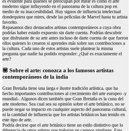
es evidente para quienes se preocupan por mirar es cómo el arte
moderno sigue influyendo en el panorama de la cultura pop en
medio de su inaccesibilidad. Hay signos de influencia intelectual
dondequiera que mires, desde las películas de Marvel hasta tu artista
favorito.
Repasamos diez destacados artistas contemporáneos a cuya obra
podrías haber estado expuesto sin darte cuenta. Podrías descubrir
que disfrutaste de su arte antes incluso de darte cuenta de que fueron
ellos quienes lo crearon si aprendes más sobre sus contribuciones a
la cultura. Cada uno de estos artistas suele plantear la misma
pregunta que nadie ha podido responder: ¿Qué es exactamente el
arte?
💟 Sobre el arte: conozca a los famosos artistas
contemporáneos de la india
Gran Bretaña tiene una larga e ilustre tradición artística, que ha
hecho importantes contribuciones al crecimiento del arte europeo -y
mundial-. Algunos dicen también que Gran Bretaña es la cuna del
arte moderno. Sea cual sea su opinión sobre el arte británico, no se
puede negar su impacto en cualquier aspecto del panorama cultural,
ni la cantidad de influencia que los artistas británicos han tenido en
este tipo de arte.
Podría decirse que el arte británico tiene un estilo distintivo que lo
diferencia de otros artistas que trabajan en campos similares. Esta