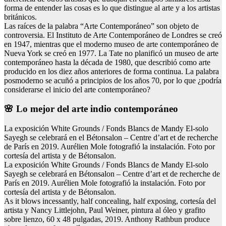
forma de entender las cosas es lo que distingue al arte y a los artistas
británicos.
Las raíces de la palabra “Arte Contemporáneo” son objeto de
controversia. El Instituto de Arte Contemporáneo de Londres se creó
en 1947, mientras que el moderno museo de arte contemporáneo de
Nueva York se creó en 1977. La Tate no planificó un museo de arte
contemporáneo hasta la década de 1980, que describió como arte
producido en los diez años anteriores de forma continua. La palabra
posmoderno se acuñó a principios de los años 70, por lo que ¿podría
considerarse el inicio del arte contemporáneo?
🌸 Lo mejor del arte indio contemporáneo
La exposición White Grounds / Fonds Blancs de Mandy El-solo
Sayegh se celebrará en el Bétonsalon – Centre d’art et de recherche
de París en 2019. Aurélien Mole fotografió la instalación. Foto por
cortesía del artista y de Bétonsalon.
La exposición White Grounds / Fonds Blancs de Mandy El-solo
Sayegh se celebrará en Bétonsalon – Centre d’art et de recherche de
París en 2019. Aurélien Mole fotografió la instalación. Foto por
cortesía del artista y de Bétonsalon.
As it blows incessantly, half concealing, half exposing, cortesía del
artista y Nancy Littlejohn, Paul Weiner, pintura al óleo y grafito
sobre lienzo, 60 x 48 pulgadas, 2019. Anthony Rathbun produce