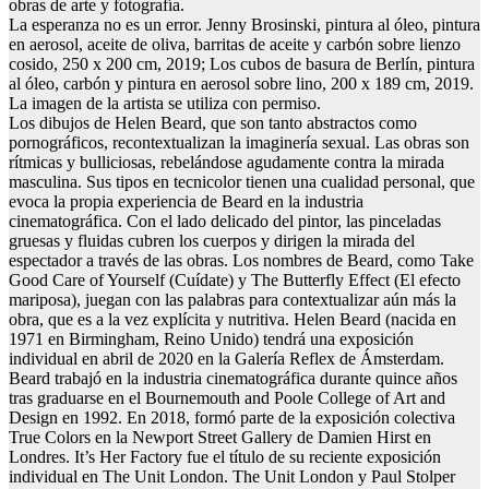
obras de arte y fotografía.
La esperanza no es un error. Jenny Brosinski, pintura al óleo, pintura
en aerosol, aceite de oliva, barritas de aceite y carbón sobre lienzo
cosido, 250 x 200 cm, 2019; Los cubos de basura de Berlín, pintura
al óleo, carbón y pintura en aerosol sobre lino, 200 x 189 cm, 2019.
La imagen de la artista se utiliza con permiso.
Los dibujos de Helen Beard, que son tanto abstractos como
pornográficos, recontextualizan la imaginería sexual. Las obras son
rítmicas y bulliciosas, rebelándose agudamente contra la mirada
masculina. Sus tipos en tecnicolor tienen una cualidad personal, que
evoca la propia experiencia de Beard en la industria
cinematográfica. Con el lado delicado del pintor, las pinceladas
gruesas y fluidas cubren los cuerpos y dirigen la mirada del
espectador a través de las obras. Los nombres de Beard, como Take
Good Care of Yourself (Cuídate) y The Butterfly Effect (El efecto
mariposa), juegan con las palabras para contextualizar aún más la
obra, que es a la vez explícita y nutritiva. Helen Beard (nacida en
1971 en Birmingham, Reino Unido) tendrá una exposición
individual en abril de 2020 en la Galería Reflex de Ámsterdam.
Beard trabajó en la industria cinematográfica durante quince años
tras graduarse en el Bournemouth and Poole College of Art and
Design en 1992. En 2018, formó parte de la exposición colectiva
True Colors en la Newport Street Gallery de Damien Hirst en
Londres. It’s Her Factory fue el título de su reciente exposición
individual en The Unit London. The Unit London y Paul Stolper