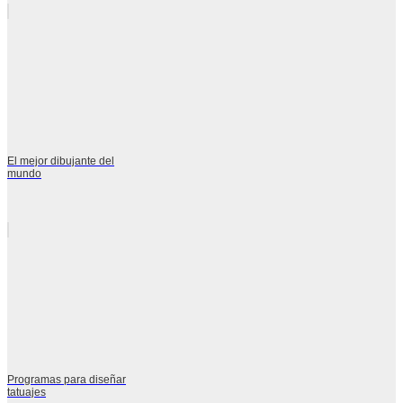
El mejor dibujante del
mundo
Programas para diseñar
tatuajes