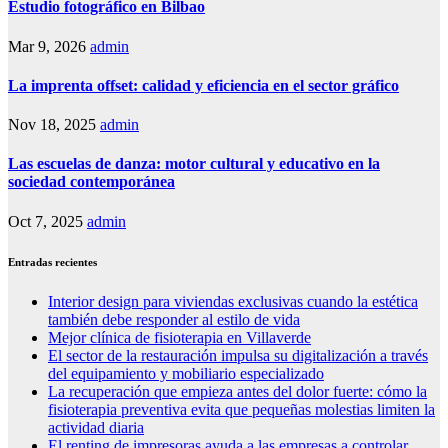
Estudio fotográfico en Bilbao
Mar 9, 2026
admin
La imprenta offset: calidad y eficiencia en el sector gráfico
Nov 18, 2025
admin
Las escuelas de danza: motor cultural y educativo en la
sociedad contemporánea
Oct 7, 2025
admin
Entradas recientes
Interior design para viviendas exclusivas cuando la estética
también debe responder al estilo de vida
Mejor clínica de fisioterapia en Villaverde
El sector de la restauración impulsa su digitalización a través
del equipamiento y mobiliario especializado
La recuperación que empieza antes del dolor fuerte: cómo la
fisioterapia preventiva evita que pequeñas molestias limiten la
actividad diaria
El renting de impresoras ayuda a las empresas a controlar