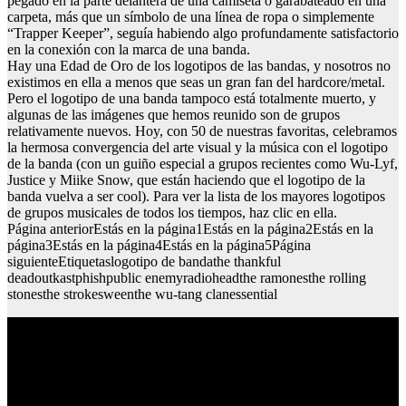
pegado en la parte delantera de una camiseta o garabateado en una
carpeta, más que un símbolo de una línea de ropa o simplemente
“Trapper Keeper”, seguía habiendo algo profundamente satisfactorio
en la conexión con la marca de una banda.
Hay una Edad de Oro de los logotipos de las bandas, y nosotros no
existimos en ella a menos que seas un gran fan del hardcore/metal.
Pero el logotipo de una banda tampoco está totalmente muerto, y
algunas de las imágenes que hemos reunido son de grupos
relativamente nuevos. Hoy, con 50 de nuestras favoritas, celebramos
la hermosa convergencia del arte visual y la música con el logotipo
de la banda (con un guiño especial a grupos recientes como Wu-Lyf,
Justice y Miike Snow, que están haciendo que el logotipo de la
banda vuelva a ser cool). Para ver la lista de los mayores logotipos
de grupos musicales de todos los tiempos, haz clic en ella.
Página anteriorEstás en la página1Estás en la página2Estás en la
página3Estás en la página4Estás en la página5Página
siguienteEtiquetaslogotipo de bandathe thankful
deadoutkastphishpublic enemyradioheadthe ramonesthe rolling
stonesthe strokesweenthe wu-tang clanessential