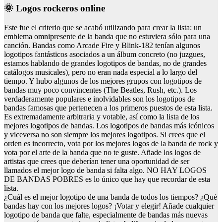
🌞 Logos rockeros online
Este fue el criterio que se acabó utilizando para crear la lista: un
emblema omnipresente de la banda que no estuviera sólo para una
canción. Bandas como Arcade Fire y Blink-182 tenían algunos
logotipos fantásticos asociados a un álbum concreto (no juzgues,
estamos hablando de grandes logotipos de bandas, no de grandes
catálogos musicales), pero no eran nada especial a lo largo del
tiempo. Y hubo algunos de los mejores grupos con logotipos de
bandas muy poco convincentes (The Beatles, Rush, etc.). Los
verdaderamente populares e inolvidables son los logotipos de
bandas famosas que pertenecen a los primeros puestos de esta lista.
Es extremadamente arbitraria y votable, así como la lista de los
mejores logotipos de bandas. Los logotipos de bandas más icónicos
y viceversa no son siempre los mejores logotipos. Si crees que el
orden es incorrecto, vota por los mejores logos de la banda de rock y
vota por el arte de la banda que no te guste. Añade los logos de
artistas que crees que deberían tener una oportunidad de ser
llamados el mejor logo de banda si falta algo. NO HAY LOGOS
DE BANDAS POBRES es lo único que hay que recordar de esta
lista.
¿Cuál es el mejor logotipo de una banda de todos los tiempos? ¿Qué
bandas hay con los mejores logos? ¡Votar y elegir! Añade cualquier
logotipo de banda que falte, especialmente de bandas más nuevas