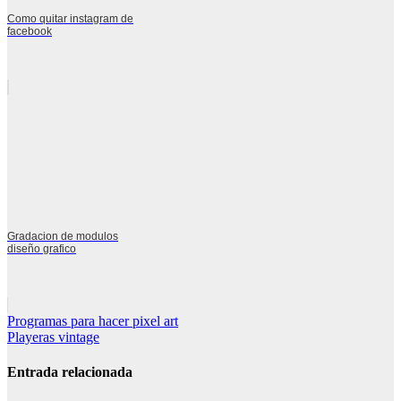
Como quitar instagram de
facebook
Gradacion de modulos
diseño grafico
Navegación
Programas para hacer pixel art
Playeras vintage
de
entradas
Entrada relacionada