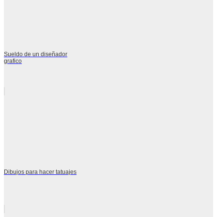
Sueldo de un diseñador
grafico
Dibujos para hacer tatuajes