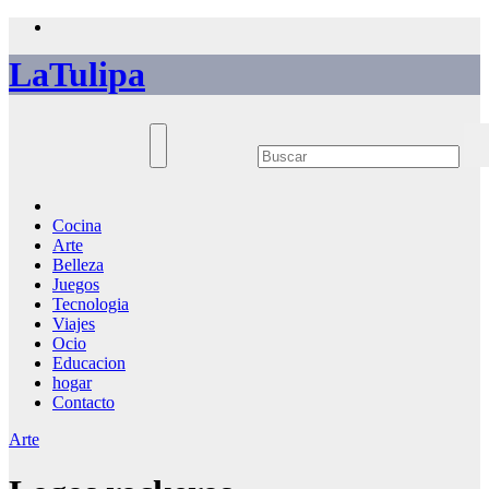
Saltar
al
LaTulipa
contenido
Cocina
Arte
Belleza
Juegos
Tecnologia
Viajes
Ocio
Educacion
hogar
Contacto
Arte