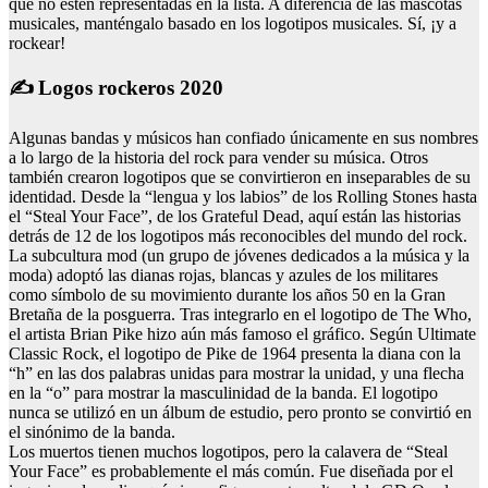
que no estén representadas en la lista. A diferencia de las mascotas
musicales, manténgalo basado en los logotipos musicales. Sí, ¡y a
rockear!
✍ Logos rockeros 2020
Algunas bandas y músicos han confiado únicamente en sus nombres
a lo largo de la historia del rock para vender su música. Otros
también crearon logotipos que se convirtieron en inseparables de su
identidad. Desde la “lengua y los labios” de los Rolling Stones hasta
el “Steal Your Face”, de los Grateful Dead, aquí están las historias
detrás de 12 de los logotipos más reconocibles del mundo del rock.
La subcultura mod (un grupo de jóvenes dedicados a la música y la
moda) adoptó las dianas rojas, blancas y azules de los militares
como símbolo de su movimiento durante los años 50 en la Gran
Bretaña de la posguerra. Tras integrarlo en el logotipo de The Who,
el artista Brian Pike hizo aún más famoso el gráfico. Según Ultimate
Classic Rock, el logotipo de Pike de 1964 presenta la diana con la
“h” en las dos palabras unidas para mostrar la unidad, y una flecha
en la “o” para mostrar la masculinidad de la banda. El logotipo
nunca se utilizó en un álbum de estudio, pero pronto se convirtió en
el sinónimo de la banda.
Los muertos tienen muchos logotipos, pero la calavera de “Steal
Your Face” es probablemente el más común. Fue diseñada por el